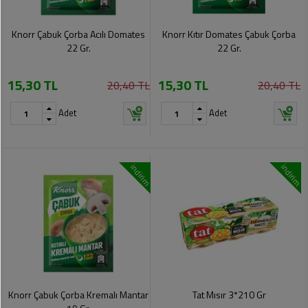
Knorr Çabuk Çorba Acılı Domates
Knorr Kıtır Domates Çabuk Çorba
22 Gr.
22 Gr.
15,30 TL
15,30 TL
20,40 TL
20,40 TL
Adet
Adet
indirim
indirim
Knorr Çabuk Çorba Kremalı Mantar
Tat Mısır 3*210 Gr