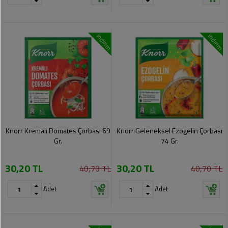
indirim
indirim
Knorr Kremalı Domates Çorbası 69
Knorr Geleneksel Ezogelin Çorbası
Gr.
74 Gr.
30,20 TL
30,20 TL
40,70 TL
40,70 TL
Adet
Adet