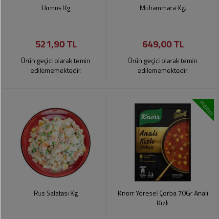
Soslar
Kokuları,
Humus Kg
Muhammara Kg.
Şemsiye
Koku
Dondurmalar
Gidericiler
Kemer
521,90 TL
649,00 TL
Tuz,
Tıraş
Takı
Şeker,
Ürünleri
Ürün geçici olarak temin
Ürün geçici olarak temin
Toka
Baharat
edilememektedir.
edilememektedir.
Sağlık
Gözlükler
Dondurulmuş
Ürünleri
indirim
Ürünler
Bahçe
Anne,
Gereçleri
Bayramlık
Bebek
Çikolata
Ürünleri
Şeker
Pişirme,
Saklama
Kağıt
Poşetleri
Sıvı
Ürünleri
Yağlar
Rus Salatası Kg
Knorr Yöresel Çorba 70Gr Analı
Haşere
Kişisel
Kızlı
İlaçları
Bakım
Ürünleri