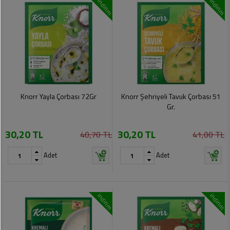
indirim
indirim
Knorr Yayla Çorbası 72Gr
Knorr Şehriyeli Tavuk Çorbası 51
Gr.
30,20 TL
30,20 TL
40,70 TL
41,00 TL
Adet
Adet
indirim
indirim