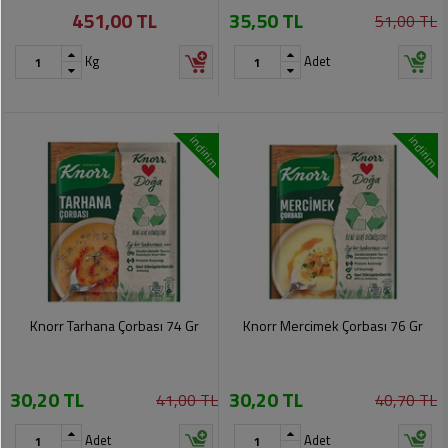
451,00 TL
35,50 TL
Pet
51,00 TL
Ürünleri
Kg
Adet
indirim
indirim
Knorr Tarhana Çorbası 74 Gr
Knorr Mercimek Çorbası 76 Gr
30,20 TL
30,20 TL
41,00 TL
40,70 TL
Adet
Adet