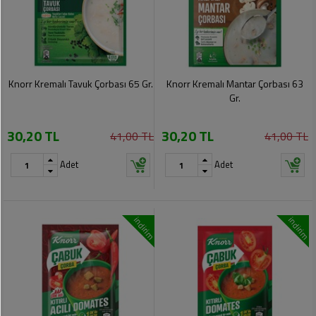
Knorr Kremalı Tavuk Çorbası 65 Gr.
Knorr Kremalı Mantar Çorbası 63
Gr.
30,20 TL
30,20 TL
41,00 TL
41,00 TL
Adet
Adet
indirim
indirim