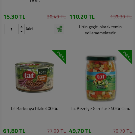
19 Gr.
15,30 TL
110,20 TL
20,40 TL
137,30 TL
Ürün geçici olarak temin
Adet
edilememektedir.
indirim
indirim
Tat Barbunya Pilaki 400 Gr.
Tat Bezelye Garnitür 340 Gr Cam.
61,80 TL
49,70 TL
77,00 TL
70,70 TL