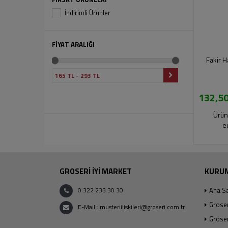
İndirimli Ürünler
FİYAT ARALIĞI
Fakir H
132,50
Ürün
e
GROSERİ İYİ MARKET
KURU
0 322 233 30 30
Ana S
Grose
E-Mail : musteriiliskileri@groseri.com.tr
Groser