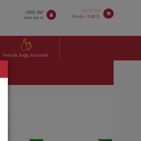
SEPETİM
GİRİŞ YAP
0
ürün -
0,00 TL
veya üye ol
Temizlik, Kağıt, Kozmetik