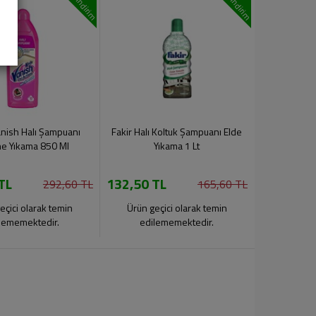
indirim
indirim
anish Halı Şampuanı
Fakir Halı Koltuk Şampuanı Elde
e Yıkama 850 Ml
Yıkama 1 Lt
TL
132,50 TL
292,60 TL
165,60 TL
eçici olarak temin
Ürün geçici olarak temin
lememektedir.
edilememektedir.