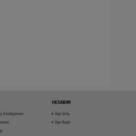
HESABIM
ış Sözleşmesi
Üye Giriş
şmesi
Üye Kayıt
iş