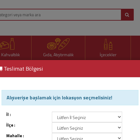
, Kahvaltılık
Gıda, Atıştırmalık
İçecekler
Teslimat Bölgesi
Alışverişe başlamak için lokasyon seçmelisiniz!
Şampuanları
İl :
İlçe :
Mahalle :