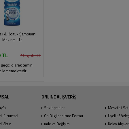
alı & Koltuk Şampuanı
Makine 1 Lt
 TL
165,60 TL
 geçici olarak temin
dilememektedir.
MSAL
ONLINE ALIŞVERİŞ
ayfa
Sözleşmeler
Mesafeli Sat
ri Kurumsal
Ön Bilgilendirme Formu
Üyelik Sözle
i Vitrin
İade ve Değişim
Kolay Alışver