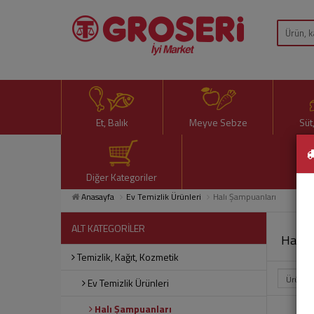
Et, Balık
Meyve Sebze
Süt
Diğer Kategoriler
Anasayfa
Ev Temizlik Ürünleri
Halı Şampuanları
ALT KATEGORİLER
Halı 
Temizlik, Kağıt, Kozmetik
Ev Temizlik Ürünleri
Halı Şampuanları