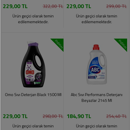
229,00 TL
229,00 TL
Pet
322,00 TL
299,00 TL
Ürünleri
Ürün geçici olarak temin
Ürün geçici olarak temin
edilememektedir.
edilememektedir.
indirim
indirim
Omo Sıvı Deterjan Black 1500 Ml
Abc Sıvı Performans Deterjanı
Beyazlar 2145 Ml
229,00 TL
184,90 TL
298,00 TL
254,40 TL
Ürün geçici olarak temin
Ürün geçici olarak temin