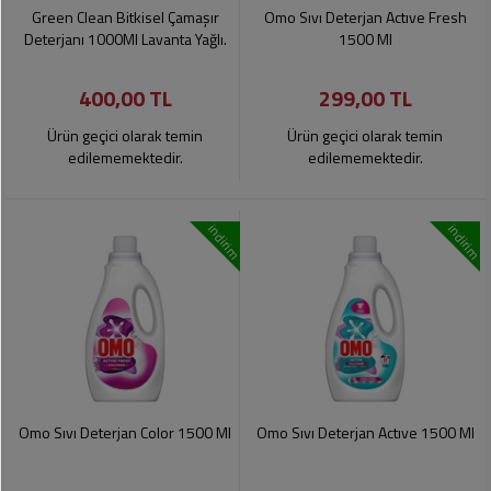
Soslar
Kokuları,
Green Clean Bitkisel Çamaşır
Omo Sıvı Deterjan Actıve Fresh
Şemsiye
Koku
Deterjanı 1000Ml Lavanta Yağlı.
1500 Ml
Dondurmalar
Gidericiler
Kemer
400,00 TL
299,00 TL
Tuz,
Tıraş
Takı
Şeker,
Ürünleri
Ürün geçici olarak temin
Ürün geçici olarak temin
Toka
Baharat
edilememektedir.
edilememektedir.
Sağlık
Gözlükler
Dondurulmuş
Ürünleri
indirim
indirim
Ürünler
Bahçe
Anne,
Gereçleri
Bayramlık
Bebek
Çikolata
Ürünleri
Şeker
Pişirme,
Saklama
Kağıt
Poşetleri
Sıvı
Ürünleri
Yağlar
Omo Sıvı Deterjan Color 1500 Ml
Omo Sıvı Deterjan Actıve 1500 Ml
Haşere
Kişisel
İlaçları
Bakım
Ürünleri