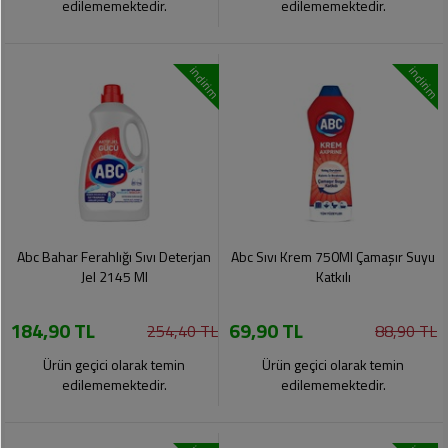
edilememektedir.
edilememektedir.
indirim
indirim
Abc Bahar Ferahlığı Sıvı Deterjan
Abc Sıvı Krem 750Ml Çamaşır Suyu
Jel 2145 Ml
Katkılı
184,90 TL
69,90 TL
254,40 TL
88,90 TL
Ürün geçici olarak temin
Ürün geçici olarak temin
edilememektedir.
edilememektedir.