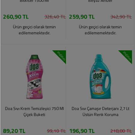
Bitkisel 1500 Ml
Beyaz Amber
260,90 TL
259,90 TL
326,40 TL
342,90 TL
Ürün geçici olarak temin
Ürün geçici olarak temin
edilememektedir.
edilememektedir.
indirim
indirim
Doa Sıvı Krem Temizleyici 750 Ml
Doa Sıvı Çamaşır Deterjanı 2,7 Lt
Çiçek Buketi
Üstün Renk Koruma
89,20 TL
196,90 TL
99,10 TL
218,80 TL