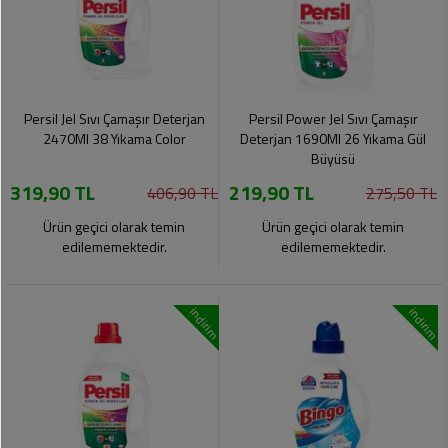
Persil Jel Sıvı Çamaşır Deterjan
Persil Power Jel Sıvı Çamaşır
2470Ml 38 Yıkama Color
Deterjan 1690Ml 26 Yıkama Gül
Büyüsü
319,90 TL
219,90 TL
406,90 TL
275,50 TL
Ürün geçici olarak temin
Ürün geçici olarak temin
edilememektedir.
edilememektedir.
indirim
indirim