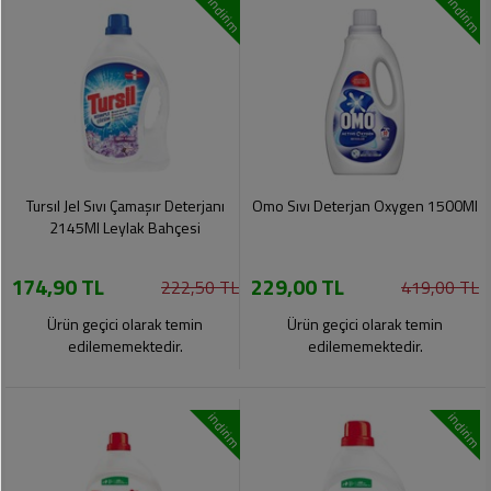
indirim
indirim
Tursıl Jel Sıvı Çamaşır Deterjanı
Omo Sıvı Deterjan Oxygen 1500Ml
2145Ml Leylak Bahçesi
174,90 TL
229,00 TL
222,50 TL
419,00 TL
Ürün geçici olarak temin
Ürün geçici olarak temin
edilememektedir.
edilememektedir.
indirim
indirim