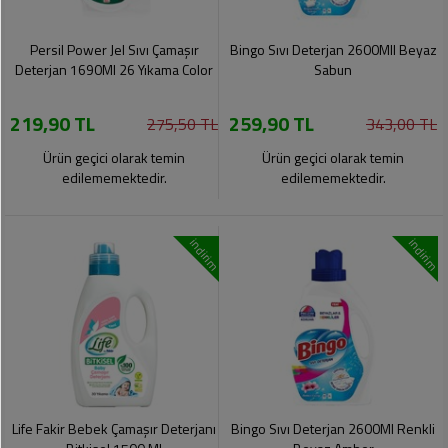
Persil Power Jel Sıvı Çamaşır
Bingo Sıvı Deterjan 2600Mll Beyaz
Deterjan 1690Ml 26 Yıkama Color
Sabun
219,90 TL
259,90 TL
275,50 TL
343,00 TL
Ürün geçici olarak temin
Ürün geçici olarak temin
edilememektedir.
edilememektedir.
indirim
indirim
Life Fakir Bebek Çamaşır Deterjanı
Bingo Sıvı Deterjan 2600Ml Renkli