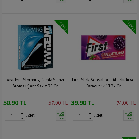
indirim
indirim
Vivident Storming Damla Sakızı
First Stick Sensations Ahududu ve
Aromalı Şerit Sakız 33 Gr.
Karadut 14’lü 27 Gr
50,90 TL
39,90 TL
57,00 TL
74,00 TL
Adet
Adet