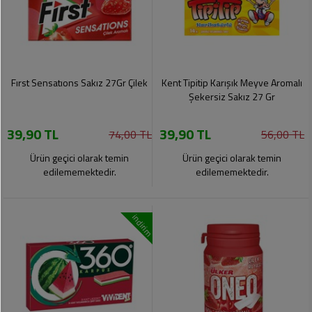
Fırst Sensatıons Sakız 27Gr Çilek
Kent Tipitip Karışık Meyve Aromalı
Şekersiz Sakız 27 Gr
39,90 TL
39,90 TL
74,00 TL
56,00 TL
Ürün geçici olarak temin
Ürün geçici olarak temin
edilememektedir.
edilememektedir.
indirim