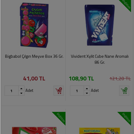
indirim
Bigbabol Çılgın Meyve Box 36 Gr.
Vivident Xylit Cube Nane Aromalı
86 Gr.
41,00 TL
108,90 TL
121,20 TL
Adet
Adet
indirim
indirim