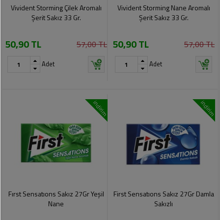
Soslar
Kokuları,
Vivident Storming Çilek Aromalı
Vivident Storming Nane Aromalı
Şemsiye
Koku
Şerit Sakız 33 Gr.
Şerit Sakız 33 Gr.
Dondurmalar
Gidericiler
Kemer
50,90 TL
50,90 TL
57,00 TL
57,00 TL
Tuz,
Tıraş
Takı
Şeker,
Ürünleri
Adet
Adet
Toka
Baharat
Sağlık
Gözlükler
Dondurulmuş
Ürünleri
indirim
indirim
Ürünler
Bahçe
Anne,
Gereçleri
Bayramlık
Bebek
Çikolata
Ürünleri
Şeker
Pişirme,
Saklama
Kağıt
Poşetleri
Sıvı
Ürünleri
Yağlar
Fırst Sensatıons Sakız 27Gr Yeşil
First Sensatıons Sakız 27Gr Damla
Haşere
Kişisel
Nane
Sakızlı
İlaçları
Bakım
Ürünleri