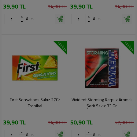
39,90 TL
39,90 TL
Pet
74,00 TL
74,00 TL
Ürünleri
Adet
Adet
indirim
indirim
Fırst Sensatıons Sakız 27Gr
Vivident Storming Karpuz Aromalı
Tropikal
Şerit Sakız 33 Gr.
39,90 TL
50,90 TL
74,00 TL
57,00 TL
Adet
Adet