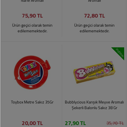
Nane Aromalı
Aromalı
75,90 TL
72,80 TL
Ürün geçici olarak temin
Ürün geçici olarak temin
edilememektedir.
edilememektedir.
indirim
Toybox Metre Sakız 35Gr
Bubblycious Karışık Meyve Aromalı
Şekerli Balonlu Sakız 38 Gr
20,00 TL
27,90 TL
35,70 TL