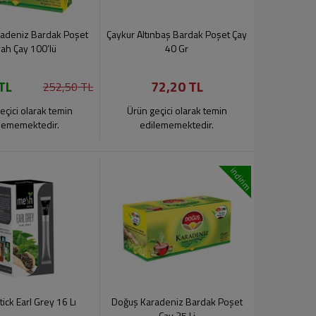
adeniz Bardak Poşet
Çaykur Altınbaş Bardak Poşet Çay
yah Çay 100’lü
40 Gr
TL
72,20 TL
252,50 TL
eçici olarak temin
Ürün geçici olarak temin
lememektedir.
edilememektedir.
indirim
ick Earl Grey 16 Lı
Doğuş Karadeniz Bardak Poşet
Çay 25 Li