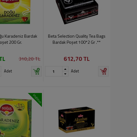
ğu Karadeniz Bardak
Beta Selection Quality Tea Bags
oşet 200 Gr.
Bardak Poşet 100*2 Gr .**
TL
612,70 TL
310,20 TL
Adet
Adet
indirim