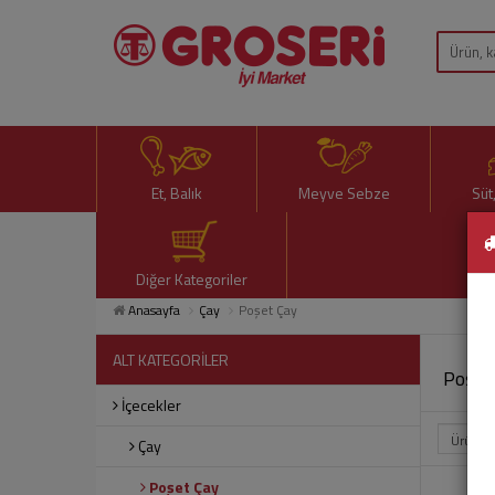
Et, Balık
Meyve Sebze
Süt
Diğer Kategoriler
Anasayfa
Çay
Poşet Çay
ALT KATEGORİLER
Poşet
İçecekler
Çay
Poşet Çay