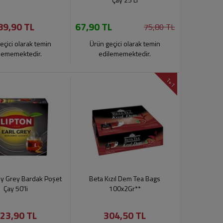
89,90 TL
67,90 TL
75,80 TL
eçici olarak temin
Ürün geçici olarak temin
lememektedir.
edilememektedir.
1+1
rly Grey Bardak Poşet
Beta Kızıl Dem Tea Bags
Çay 50'li
100x2Gr**
23,90 TL
304,50 TL