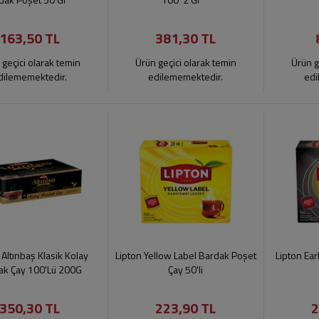
163,50 TL
381,30 TL
 geçici olarak temin
Ürün geçici olarak temin
Ürün g
dilememektedir.
edilememektedir.
edi
 Altınbaş Klasik Kolay
Lipton Yellow Label Bardak Poşet
Lipton Ea
ak Çay 100'Lü 200G
Çay 50'li
350,30 TL
223,90 TL
2