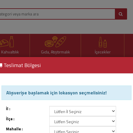
, Kahvaltılık
Gıda, Atıştırmalık
İçecekler
Teslimat Bölgesi
Alışverişe başlamak için lokasyon seçmelisiniz!
 Çay
İl :
İlçe :
Mahalle :