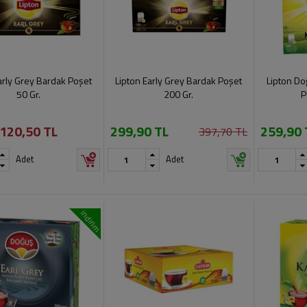
arly Grey Bardak Poşet
Lipton Early Grey Bardak Poşet
Lipton Do
50 Gr.
200 Gr.
P
120,50 TL
299,90 TL
259,90 
397,70 TL
Adet
Adet
indirim