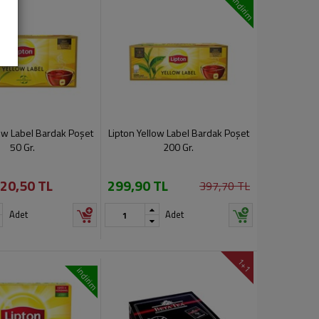
indirim
low Label Bardak Poşet
Lipton Yellow Label Bardak Poşet
50 Gr.
200 Gr.
20,50 TL
299,90 TL
397,70 TL
Adet
Adet
1+1
indirim