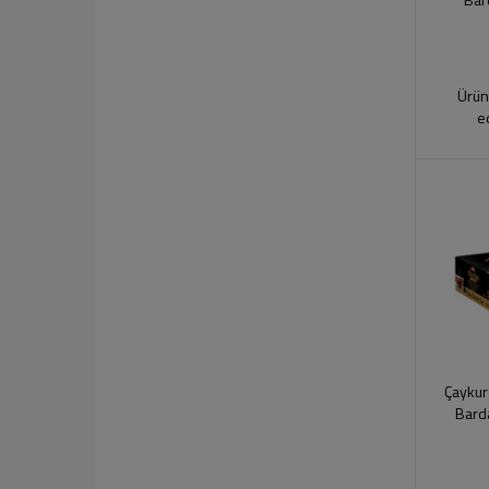
Ürün
e
Çaykur
Bard