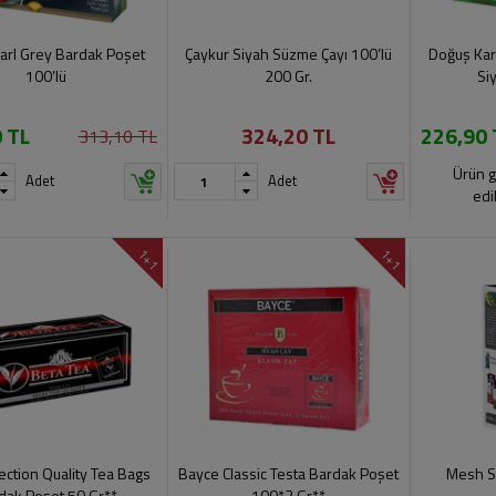
arl Grey Bardak Poşet
Çaykur Siyah Süzme Çayı 100’lü
Doğuş Kar
100’lü
200 Gr.
Si
 TL
324,20 TL
226,90 
313,10 TL
Ürün g
Adet
Adet
edi
1+1
1+1
ection Quality Tea Bags
Bayce Classic Testa Bardak Poşet
Mesh St
dak Poşet 50 Gr**
100*2 Gr**