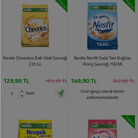
indirim
indirim
Nestle Cheeritos Ballı Yulaf Gevreği
Nestle Nesfit Sade Tam Buğday
225 Gr.
Pirinç Gevreği 700 Ml
129,90 TL
149,90 TL
167,10 TL
242,60 TL
Ürün geçici olarak temin
Adet
edilememektedir.
indirim