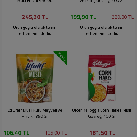
Multi Frucht 450 Gr.
ve Pirinç Gevreği 400 Gr
245,20 TL
199,90 TL
220,30 TL
Ürün geçici olarak temin
Ürün geçici olarak temin
edilememektedir.
edilememektedir.
indirim
Eti Lifalif Müsli Kuru Meyveli ve
Ülker Kellogg's Corn Flakes Mısır
Fındıklı 350 Gr
Gevreği 400 Gr
106,40 TL
181,50 TL
135,00 TL