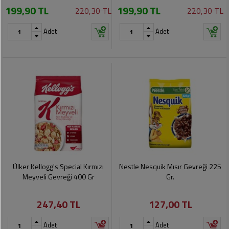
199,90 TL
199,90 TL
Pet
220,30 TL
220,30 TL
Ürünleri
Adet
Adet
Ülker Kellogg's Special Kırmızı
Nestle Nesquik Mısır Gevreği 225
Meyveli Gevreği 400 Gr
Gr.
247,40 TL
127,00 TL
Adet
Adet