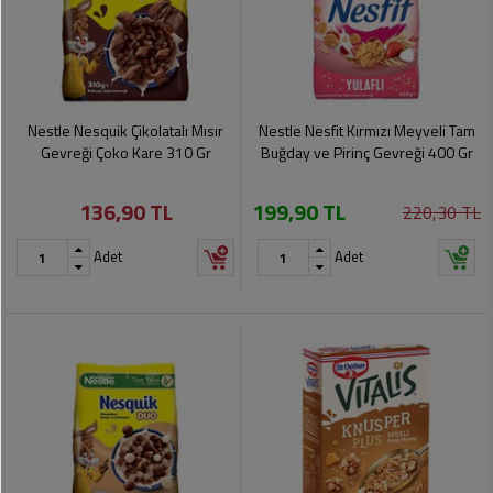
Nestle Nesquik Çikolatalı Mısır
Nestle Nesfit Kırmızı Meyveli Tam
Gevreği Çoko Kare 310 Gr
Buğday ve Pirinç Gevreği 400 Gr
136,90 TL
199,90 TL
220,30 TL
Adet
Adet