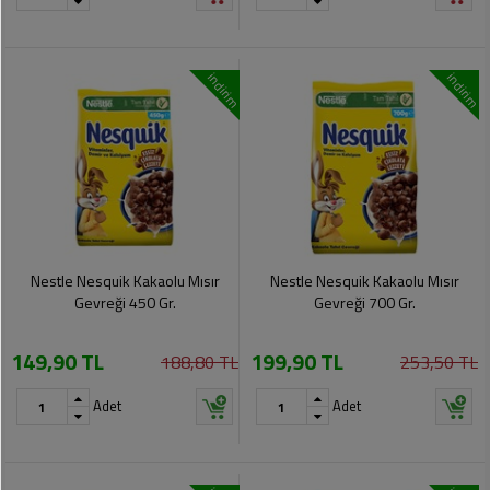
indirim
indirim
Nestle Nesquik Kakaolu Mısır
Nestle Nesquik Kakaolu Mısır
Gevreği 450 Gr.
Gevreği 700 Gr.
149,90 TL
199,90 TL
188,80 TL
253,50 TL
Adet
Adet