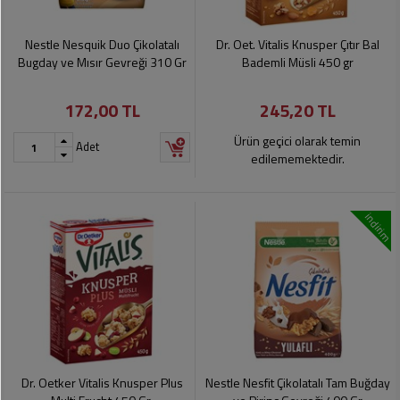
Nestle Nesquik Duo Çikolatalı
Dr. Oet. Vitalis Knusper Çıtır Bal
Bugday ve Mısır Gevreği 310 Gr
Bademli Müsli 450 gr
172,00 TL
245,20 TL
Ürün geçici olarak temin
Adet
edilememektedir.
indirim
Dr. Oetker Vitalis Knusper Plus
Nestle Nesfit Çikolatalı Tam Buğday