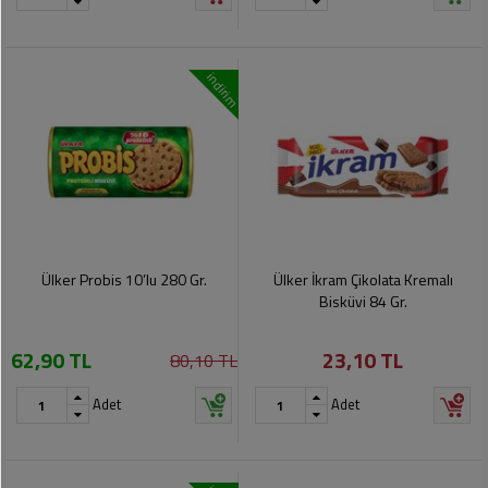
indirim
Ülker Probis 10’lu 280 Gr.
Ülker İkram Çikolata Kremalı
Bisküvi 84 Gr.
62,90 TL
23,10 TL
80,10 TL
Adet
Adet