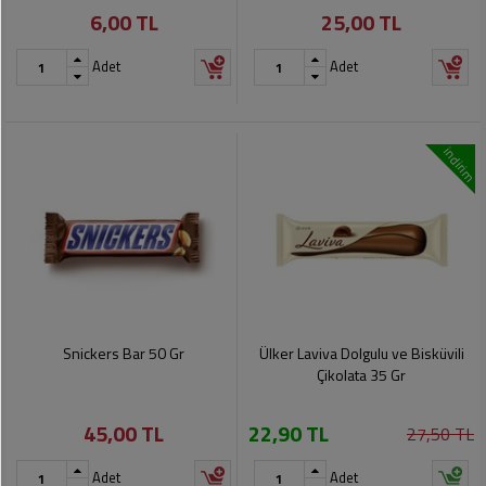
6,00 TL
25,00 TL
Pet
Ürünleri
Adet
Adet
indirim
Snickers Bar 50 Gr
Ülker Laviva Dolgulu ve Bisküvili
Çikolata 35 Gr
45,00 TL
22,90 TL
27,50 TL
Adet
Adet