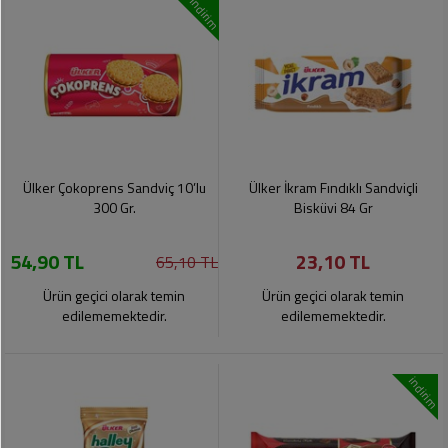
indirim
Ülker Çokoprens Sandviç 10’lu
Ülker İkram Fındıklı Sandviçli
300 Gr.
Bisküvi 84 Gr
54,90 TL
23,10 TL
65,10 TL
Ürün geçici olarak temin
Ürün geçici olarak temin
edilememektedir.
edilememektedir.
indirim