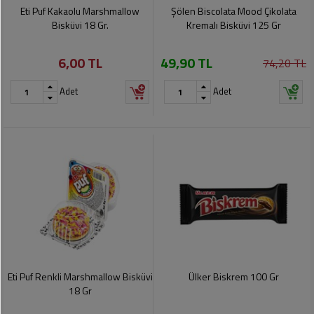
Soslar
Kokuları,
Eti Puf Kakaolu Marshmallow
Şölen Biscolata Mood Çikolata
Şemsiye
Koku
Bisküvi 18 Gr.
Kremalı Bisküvi 125 Gr
Dondurmalar
Gidericiler
Kemer
6,00 TL
49,90 TL
74,20 TL
Tuz,
Tıraş
Takı
Şeker,
Ürünleri
Adet
Adet
Toka
Baharat
Sağlık
Gözlükler
Dondurulmuş
Ürünleri
Ürünler
Bahçe
Anne,
Gereçleri
Bayramlık
Bebek
Çikolata
Ürünleri
Şeker
Pişirme,
Saklama
Kağıt
Poşetleri
Sıvı
Ürünleri
Yağlar
Eti Puf Renkli Marshmallow Bisküvi
Ülker Biskrem 100 Gr
Haşere
Kişisel
18 Gr
İlaçları
Bakım
Ürünleri