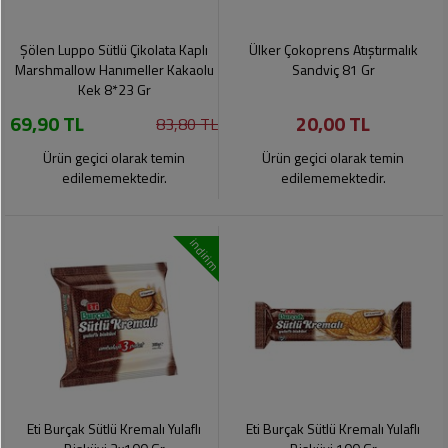
Şölen Luppo Sütlü Çikolata Kaplı
Ülker Çokoprens Atıştırmalık
Marshmallow Hanımeller Kakaolu
Sandviç 81 Gr
Kek 8*23 Gr
69,90 TL
20,00 TL
83,80 TL
Ürün geçici olarak temin
Ürün geçici olarak temin
edilememektedir.
edilememektedir.
indirim
Eti Burçak Sütlü Kremalı Yulaflı
Eti Burçak Sütlü Kremalı Yulaflı