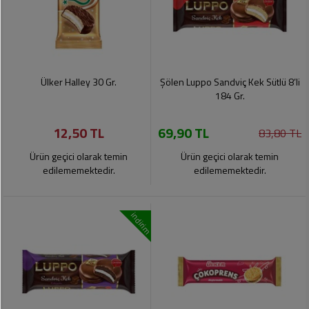
Ülker Halley 30 Gr.
Şölen Luppo Sandviç Kek Sütlü 8’li
184 Gr.
12,50 TL
69,90 TL
83,80 TL
Ürün geçici olarak temin
Ürün geçici olarak temin
edilememektedir.
edilememektedir.
indirim