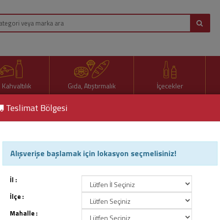
, Kahvaltılık
Gıda, Atıştırmalık
İçecekler
Teslimat Bölgesi
onserve Kavanoz 1 Lt.
Alışverişe başlamak için lokasyon seçmelisiniz!
Konserve Kavanoz 1 Lt.
Ürün Kodu : 73998
İl :
İlçe :
Mahalle :
29,00 TL