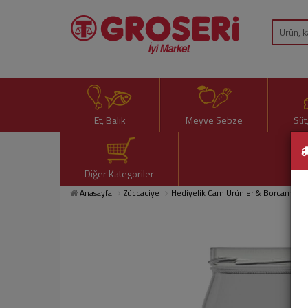
Et, Balık
Meyve Sebze
Süt
Diğer Kategoriler
Anasayfa
Züccaciye
Hediyelik Cam Ürünler & Borcam
K