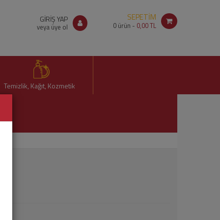
SEPETİM
GİRİŞ YAP
0
ürün -
0,00 TL
veya üye ol
Temizlik, Kağıt, Kozmetik