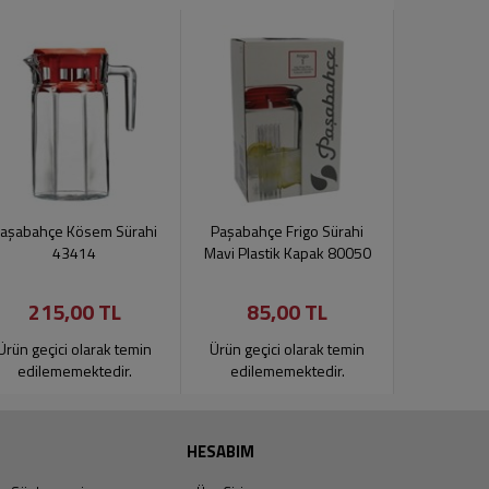
aşabahçe Kösem Sürahi
Paşabahçe Frigo Sürahi
Lav Su 
43414
Mavi Plastik Kapak 80050
215,00 TL
85,00 TL
224
Ürün geçici olarak temin
Ürün geçici olarak temin
Ürün geçic
edilememektedir.
edilememektedir.
edilem
HESABIM