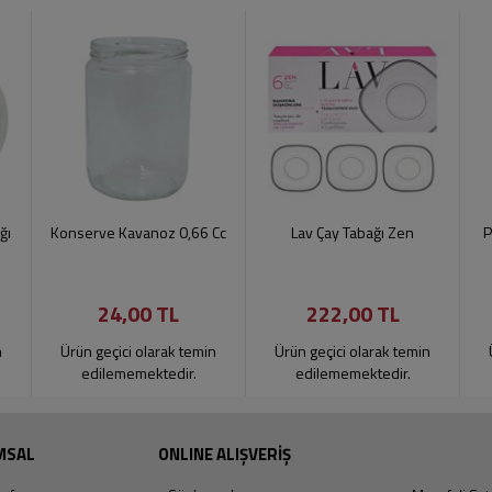
ğı
Konserve Kavanoz 0,66 Cc
Lav Çay Tabağı Zen
P
24,00 TL
222,00 TL
n
Ürün geçici olarak temin
Ürün geçici olarak temin
edilememektedir.
edilememektedir.
MSAL
ONLINE ALIŞVERİŞ