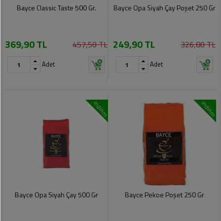
Soslar
Kokuları,
Bayce Classic Taste 500 Gr.
Bayce Opa Siyah Çay Poşet 250 Gr
Şemsiye
Koku
Dondurmalar
Gidericiler
Kemer
369,90 TL
249,90 TL
457,50 TL
326,80 TL
Tuz,
Tıraş
Takı
Şeker,
Ürünleri
Adet
Adet
Toka
Baharat
Sağlık
Gözlükler
Dondurulmuş
Ürünleri
indirim
indirim
Ürünler
Bahçe
Anne,
Gereçleri
Bayramlık
Bebek
Çikolata
Ürünleri
Şeker
Pişirme,
Saklama
Kağıt
Poşetleri
Sıvı
Ürünleri
Yağlar
Bayce Opa Siyah Çay 500 Gr
Bayce Pekoe Poşet 250 Gr
Haşere
Kişisel
İlaçları
Bakım
Ürünleri