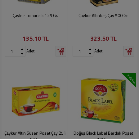
Çaykur Tomurcuk 125 Gr.
Çaykur Altınbaş Çay 500 Gr.
135,10 TL
323,50 TL
Adet
Adet
indirim
Çaykur Altın Süzen Poşet Çay 25’li
Doğuş Black Label Bardak Poşet