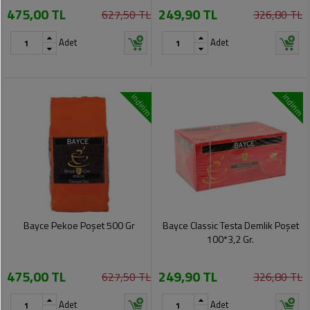
475,00 TL
249,90 TL
Pet
627,50 TL
326,80 TL
Ürünleri
Adet
Adet
indirim
indirim
Bayce Pekoe Poşet 500 Gr
Bayce Classic Testa Demlik Poşet
100*3,2 Gr.
475,00 TL
249,90 TL
627,50 TL
326,80 TL
Adet
Adet