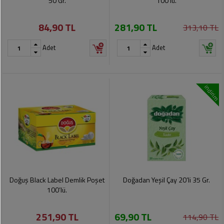
50 Gr.
100’lü.
84,90 TL
281,90 TL
313,10 TL
Adet
Adet
indirim
Doğuş Black Label Demlik Poşet
Doğadan Yeşil Çay 20’li 35 Gr.
100’lü.
251,90 TL
69,90 TL
114,90 TL