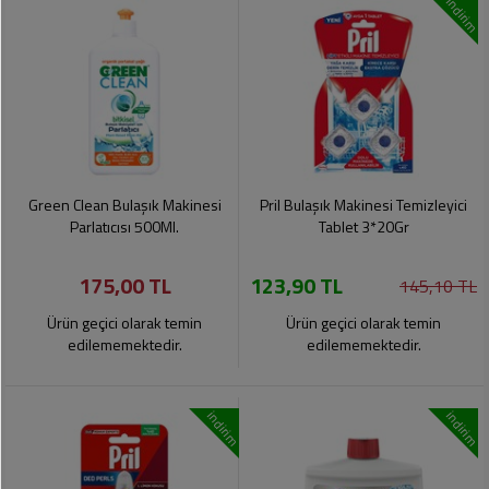
indirim
Green Clean Bulaşık Makinesi
Pril Bulaşık Makinesi Temizleyici
Parlatıcısı 500Ml.
Tablet 3*20Gr
175,00 TL
123,90 TL
145,10 TL
Ürün geçici olarak temin
Ürün geçici olarak temin
edilememektedir.
edilememektedir.
indirim
indirim