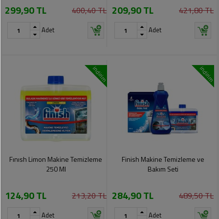
299,90 TL
209,90 TL
Pet
400,40 TL
421,80 TL
Ürünleri
Adet
Adet
indirim
indirim
Fınısh Limon Makine Temizleme
Finish Makine Temizleme ve
250 Ml
Bakım Seti
124,90 TL
284,90 TL
213,20 TL
489,50 TL
Adet
Adet