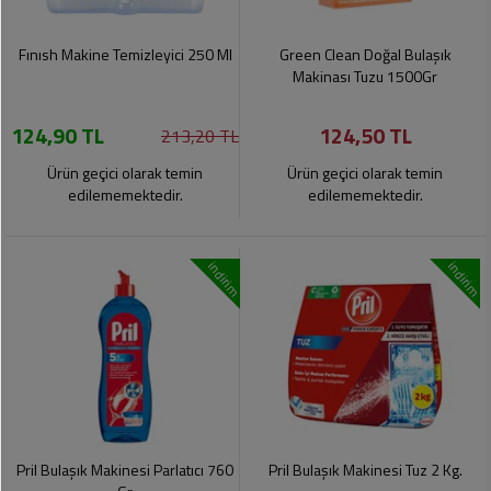
Fınısh Makine Temizleyici 250 Ml
Green Clean Doğal Bulaşık
Makinası Tuzu 1500Gr
124,90 TL
124,50 TL
213,20 TL
Ürün geçici olarak temin
Ürün geçici olarak temin
edilememektedir.
edilememektedir.
indirim
indirim
Pril Bulaşık Makinesi Parlatıcı 760
Pril Bulaşık Makinesi Tuz 2 Kg.