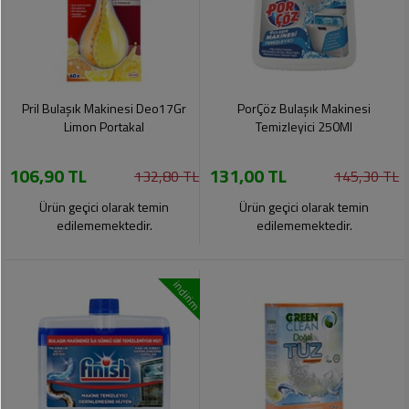
Pril Bulaşık Makinesi Deo17Gr
PorÇöz Bulaşık Makinesi
Limon Portakal
Temizleyici 250Ml
106,90 TL
131,00 TL
132,80 TL
145,30 TL
Ürün geçici olarak temin
Ürün geçici olarak temin
edilememektedir.
edilememektedir.
indirim