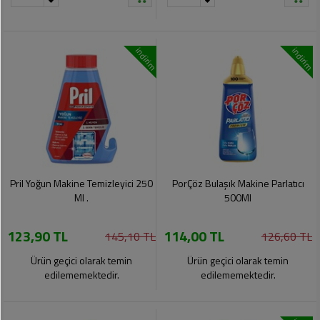
indirim
indirim
Pril Yoğun Makine Temizleyici 250
PorÇöz Bulaşık Makine Parlatıcı
Ml .
500Ml
123,90 TL
114,00 TL
145,10 TL
126,60 TL
Ürün geçici olarak temin
Ürün geçici olarak temin
edilememektedir.
edilememektedir.