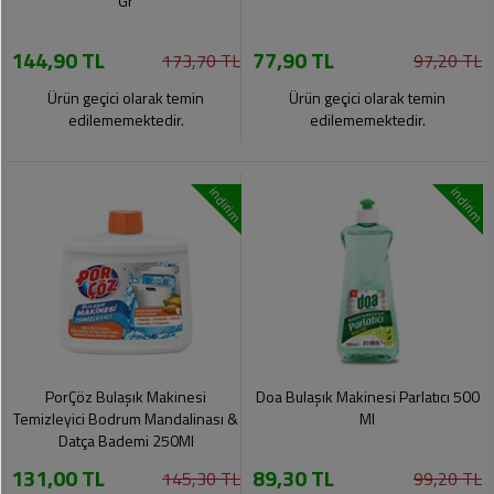
Gr
144,90 TL
77,90 TL
173,70 TL
97,20 TL
Ürün geçici olarak temin
Ürün geçici olarak temin
edilememektedir.
edilememektedir.
indirim
indirim
PorÇöz Bulaşık Makinesi
Doa Bulaşık Makinesi Parlatıcı 500
Temizleyici Bodrum Mandalinası &
Ml
Datça Bademi 250Ml
131,00 TL
89,30 TL
145,30 TL
99,20 TL