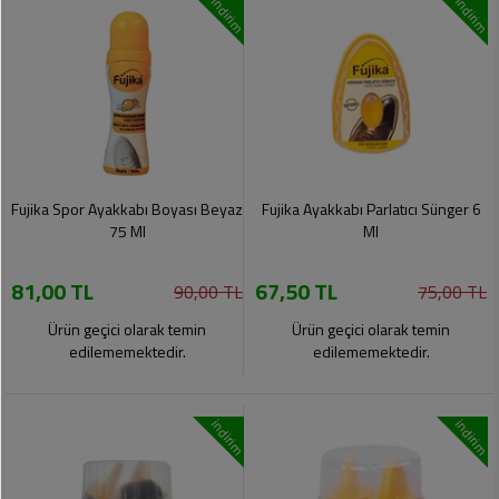
indirim
indirim
Fujika Spor Ayakkabı Boyası Beyaz
Fujika Ayakkabı Parlatıcı Sünger 6
75 Ml
Ml
81,00 TL
67,50 TL
90,00 TL
75,00 TL
Ürün geçici olarak temin
Ürün geçici olarak temin
edilememektedir.
edilememektedir.
indirim
indirim