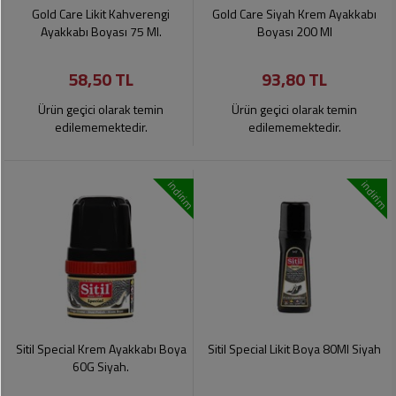
Soslar
Kokuları,
Gold Care Likit Kahverengi
Gold Care Siyah Krem Ayakkabı
Şemsiye
Koku
Ayakkabı Boyası 75 Ml.
Boyası 200 Ml
Dondurmalar
Gidericiler
Kemer
58,50 TL
93,80 TL
Tuz,
Tıraş
Takı
Şeker,
Ürünleri
Ürün geçici olarak temin
Ürün geçici olarak temin
Toka
Baharat
edilememektedir.
edilememektedir.
Sağlık
Gözlükler
Dondurulmuş
Ürünleri
indirim
indirim
Ürünler
Bahçe
Anne,
Gereçleri
Bayramlık
Bebek
Çikolata
Ürünleri
Şeker
Pişirme,
Saklama
Kağıt
Poşetleri
Sıvı
Ürünleri
Yağlar
Sitil Special Krem Ayakkabı Boya
Sitil Special Likit Boya 80Ml Siyah
Haşere
Kişisel
60G Siyah.
İlaçları
Bakım
Ürünleri