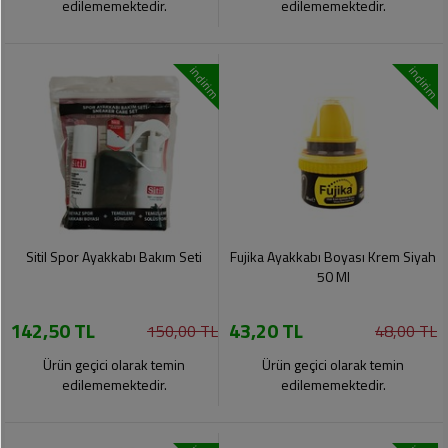
edilememektedir.
edilememektedir.
indirim
indirim
Sitil Spor Ayakkabı Bakım Seti
Fujika Ayakkabı Boyası Krem Siyah
50 Ml
142,50 TL
43,20 TL
150,00 TL
48,00 TL
Ürün geçici olarak temin
Ürün geçici olarak temin
edilememektedir.
edilememektedir.