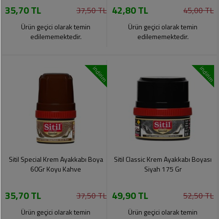
35,70 TL
42,80 TL
Pet
37,50 TL
45,00 TL
Ürünleri
Ürün geçici olarak temin
Ürün geçici olarak temin
edilememektedir.
edilememektedir.
indirim
indirim
Sitil Special Krem Ayakkabı Boya
Sitil Classic Krem Ayakkabı Boyası
60Gr Koyu Kahve
Siyah 175 Gr
35,70 TL
49,90 TL
37,50 TL
52,50 TL
Ürün geçici olarak temin
Ürün geçici olarak temin