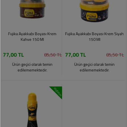
Fujika Ayakkabı Boyası Krem
Fujika Ayakkabı Boyası Krem Siyah
Kahve 150 Ml
150 Ml
77,00 TL
77,00 TL
85,50 TL
85,50 TL
Ürün geçici olarak temin
Ürün geçici olarak temin
edilememektedir.
edilememektedir.
indirim