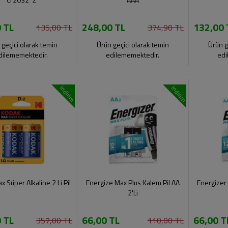
 TL
248,00 TL
132,00 
135,00 TL
374,90 TL
 geçici olarak temin
Ürün geçici olarak temin
Ürün g
dilememektedir.
edilememektedir.
edi
indirim
indirim
 Süper Alkaline 2 Li Pil
Energize Max Plus Kalem Pil AA
Energizer 
2'Li
 TL
66,00 TL
66,00 T
357,00 TL
110,00 TL