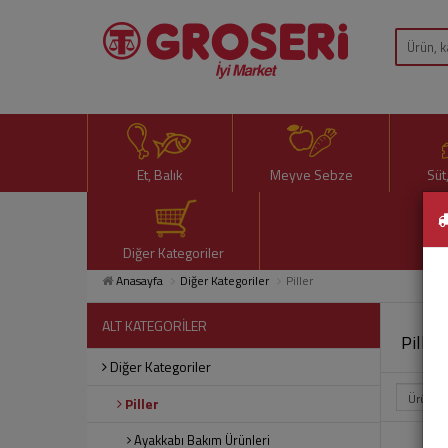
Et, Balık
Meyve Sebze
Süt
Diğer Kategoriler
Anasayfa
Diğer Kategoriler
Piller
ALT KATEGORİLER
Piller
Diğer Kategoriler
Piller
Ayakkabı Bakım Ürünleri