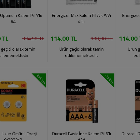
 Optimum Kalem Pil 4'lü
Energızer Max Kalem Pil Alk AA4
Energızer
AA
4'lü
 TL
114,00 TL
114,00 
334,90 TL
190,00 TL
 geçici olarak temin
Ürün geçici olarak temin
Ürün g
dilememektedir.
edilememektedir.
edi
indirim
indirim
 Uzun Ömürlü Enerji
Duracell Basic İnce Kalem Pil 6'lı
Duracell D
Cr2032*2
AAA