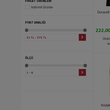
FIRSAT ÜRÜNLERİ
İndirimli Ürünler
Duracell
FİYAT ARALIĞI
222,00
Ürün
e
ÖLÇÜ
Kodak