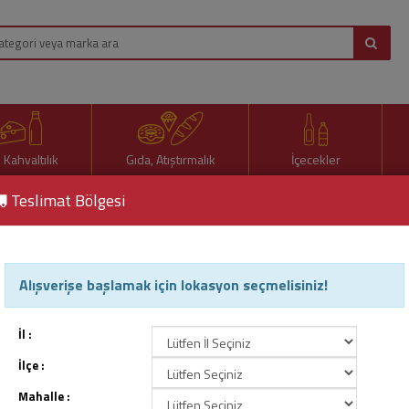
, Kahvaltılık
Gıda, Atıştırmalık
İçecekler
Teslimat Bölgesi
Alışverişe başlamak için lokasyon seçmelisiniz!
İl :
İlçe :
Mahalle :