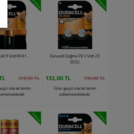
indirim
indirim
ell 9 Volt Pil K1 .
Duracell Düğme Pil 3 Volt 2’li
2032.
TL
132,00 TL
319,90 TL
199,90 TL
eçici olarak temin
Ürün geçici olarak temin
lememektedir.
edilememektedir.
indirim
indirim