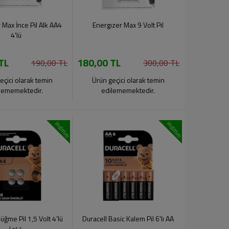
 Max İnce Pil Alk AA4
Energızer Max 9 Volt Pil
4'lü
TL
180,00 TL
190,00 TL
300,00 TL
eçici olarak temin
Ürün geçici olarak temin
lememektedir.
edilememektedir.
indirim
indirim
üğme Pil 1,5 Volt 4’lü
Duracell Basic Kalem Pil 6'lı AA
Lr44