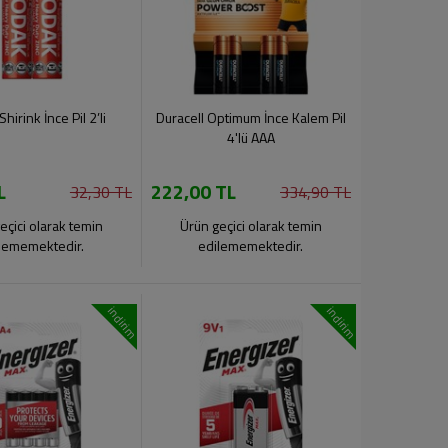
hirink İnce Pil 2’li
Duracell Optimum İnce Kalem Pil
4'lü AAA
L
222,00 TL
32,30 TL
334,90 TL
eçici olarak temin
Ürün geçici olarak temin
lememektedir.
edilememektedir.
indirim
indirim