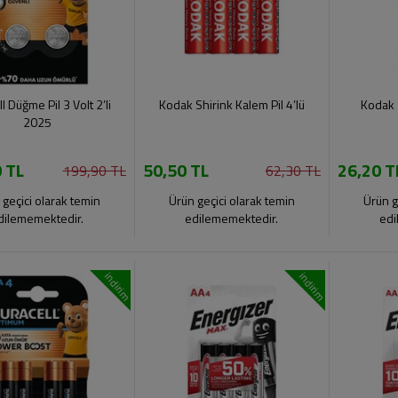
l Düğme Pil 3 Volt 2’li
Kodak Shirink Kalem Pil 4’lü
Kodak S
2025
 TL
50,50 TL
26,20 T
199,90 TL
62,30 TL
 geçici olarak temin
Ürün geçici olarak temin
Ürün g
dilememektedir.
edilememektedir.
edi
indirim
indirim