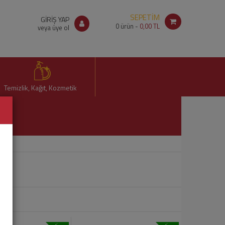
SEPETİM
GİRİŞ YAP
0
ürün -
0,00 TL
veya üye ol
Temizlik, Kağıt, Kozmetik