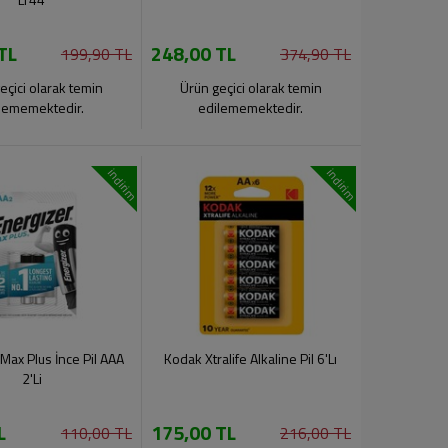
TL
248,00 TL
199,90 TL
374,90 TL
eçici olarak temin
Ürün geçici olarak temin
lememektedir.
edilememektedir.
indirim
indirim
Max Plus İnce Pil AAA
Kodak Xtralife Alkaline Pil 6'Lı
2'Li
L
175,00 TL
110,00 TL
216,00 TL