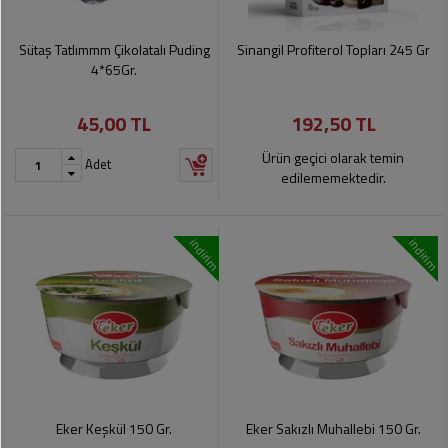
Sütaş Tatlımmm Çikolatalı Puding
Sinangil Profiterol Topları 245 Gr
4*65Gr.
45,00 TL
192,50 TL
Ürün geçici olarak temin
Adet
edilememektedir.
indirim
indirim
Eker Keşkül 150 Gr.
Eker Sakızlı Muhallebi 150 Gr.