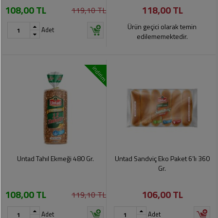
108,00 TL
118,00 TL
Pet
119,10 TL
Ürünleri
Ürün geçici olarak temin
Adet
edilememektedir.
indirim
Untad Tahıl Ekmeği 480 Gr.
Untad Sandviç Eko Paket 6’lı 360
Gr.
108,00 TL
106,00 TL
119,10 TL
Adet
Adet