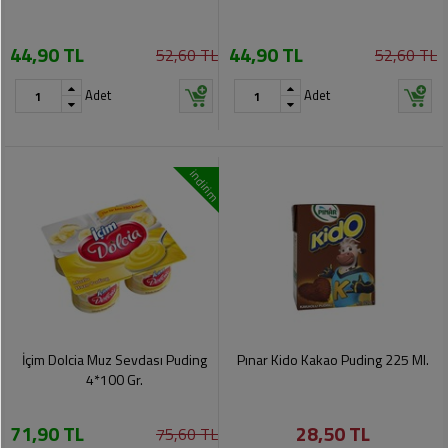
44,90 TL
44,90 TL
52,60 TL
52,60 TL
Adet
Adet
indirim
İçim Dolcia Muz Sevdası Puding
Pınar Kido Kakao Puding 225 Ml.
4*100 Gr.
71,90 TL
28,50 TL
75,60 TL