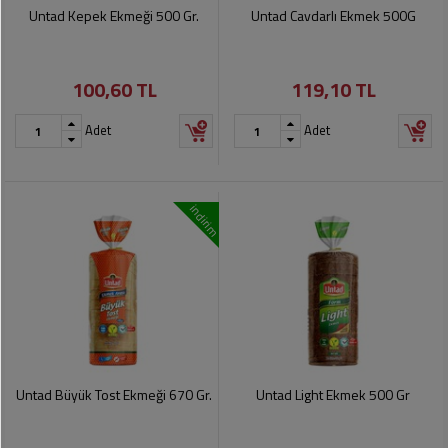
Soslar
Kokuları,
Untad Kepek Ekmeği 500 Gr.
Untad Cavdarlı Ekmek 500G
Şemsiye
Koku
Dondurmalar
Gidericiler
Kemer
100,60 TL
119,10 TL
Tuz,
Tıraş
Takı
Şeker,
Ürünleri
Adet
Adet
Toka
Baharat
Sağlık
Gözlükler
Dondurulmuş
Ürünleri
indirim
Ürünler
Bahçe
Anne,
Gereçleri
Bayramlık
Bebek
Çikolata
Ürünleri
Şeker
Pişirme,
Saklama
Kağıt
Poşetleri
Sıvı
Ürünleri
Yağlar
Untad Büyük Tost Ekmeği 670 Gr.
Untad Light Ekmek 500 Gr
Haşere
Kişisel
İlaçları
Bakım
Ürünleri