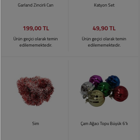
Soslar
Kokuları,
Garland Zincirli Can
Katyon Set
Şemsiye
Koku
Dondurmalar
Gidericiler
Kemer
199,00 TL
49,90 TL
Tuz,
Tıraş
Takı
Şeker,
Ürünleri
Ürün geçici olarak temin
Ürün geçici olarak temin
Toka
Baharat
edilememektedir.
edilememektedir.
Sağlık
Gözlükler
Dondurulmuş
Ürünleri
Ürünler
Bahçe
Anne,
Gereçleri
Bayramlık
Bebek
Çikolata
Ürünleri
Şeker
Pişirme,
Saklama
Kağıt
Poşetleri
Sıvı
Ürünleri
Yağlar
Sim
Çam Ağacı Topu Büyük 6’lı
Haşere
Kişisel
İlaçları
Bakım
Ürünleri