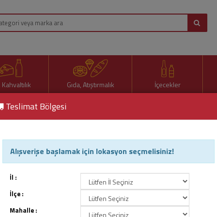
, Kahvaltılık
Gıda, Atıştırmalık
İçecekler
Teslimat Bölgesi
Alışverişe başlamak için lokasyon seçmelisiniz!
İl :
İlçe :
Mahalle :