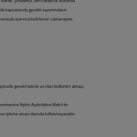
larak, Şirketimiz, veri sahibi ile arasında
lık kapsamında gerekli savunmaların
li mevzuat uyarınca belirlenen zamanaşımı
elik gerekli teknik ve idari tedbirleri almayı,
 İşlenmesine İlişkin Aydınlatma Metni ile
k ve işleme amacı dışında kullanmayacaktır.