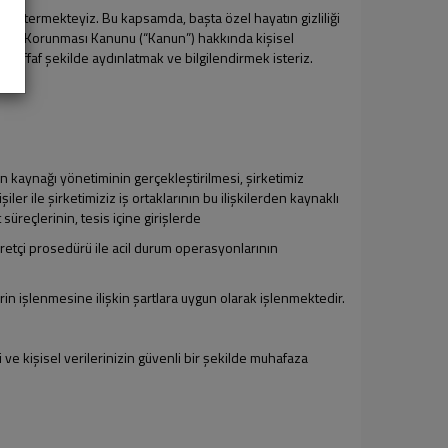
 göstermekteyiz. Bu kapsamda, başta özel hayatın gizliliği
ilerin Korunması Kanunu (“Kanun”) hakkında kişisel
n şeffaf şekilde aydınlatmak ve bilgilendirmek isteriz.
an kaynağı yönetiminin gerçekleştirilmesi, şirketimiz
iler ile şirketimiziz iş ortaklarının bu ilişkilerden kaynaklı
süreçlerinin, tesis içine girişlerde
yaretçi prosedürü ile acil durum operasyonlarının
erin işlenmesine ilişkin şartlara uygun olarak işlenmektedir.
 ve kişisel verilerinizin güvenli bir şekilde muhafaza