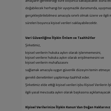
amaçların gerektirdiği süre boyunca saklayacaktır. Buna ek o
doğabilecek herhangi bir uyuşmazlık durumunda, uyuşmaz
gerçekleştirilebilmesi amacıyla sınırlı olmak üzere ve ilgi
süreleri boyunca kişisel verileri saklayabilecektir.
Veri Güvenliğine İlişkin Önlem ve Taahhütler
Şirketimiz,
kişisel verilerin hukuka aykırı olarak işlenmemesini,
kişisel verilere hukuka aykırı olarak erişilmemesini ve
kişisel verilerin muhafazasını
sağlamak amacıyla uygun güvenlik düzeyini temin etmeye yön
gerekli denetimleri yaptırmayı taahhüt eder.
Şirketimiz elde ettiği kişisel verileri işbu Kişisel Verilerin
ilgili yasal mevzuata aykırı olarak başkasına açıklamayaca
Kişisel Verilerinize İlişkin Kanun’dan Doğan Haklarınız