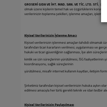
GROSERİ GIDA VE İHT. MAD. SAN. VE TİC. LTD. STİ.
(“Şir
olmak üzere kişilerin temel hak ve özgürlüklerini korumak
verilerinizin toplanma şekilleri, işlenme amaçları, işlemen
Kişisel Verilerinizin İşlenme Amacı
Kişisel verilerinizin işlenmesi amaçları tahdidi olmamak üz
tarafından ticari kararların verilmesi, uygulanması ve gerçekl
hukuki ve ticari güvenliğinin sağlanması, İşe alım süreçleri
kimlik ve izin süreçlerinin yürütülmesi, İSG faaliyetlerinin
koordinasyonu, sağlık süreçlerinin
yürütülmesi, misafir internet kullanım kayıtları, iletişim f
Şirketimiz tarafından kişisel verilerinizin hukuka aykırı ol
edilmesi amacıyla her türlü gerekli teknik ve idari tedbir alı
Kişisel Verilerinizin Paylaşılması