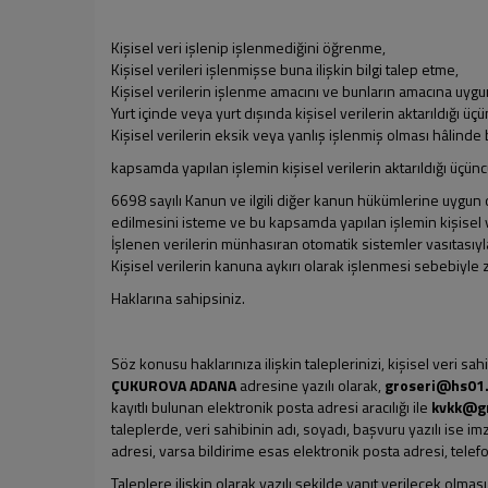
Kişisel veri işlenip işlenmediğini öğrenme,
Kişisel verileri işlenmişse buna ilişkin bilgi talep etme,
Kişisel verilerin işlenme amacını ve bunların amacına uygun
Yurt içinde veya yurt dışında kişisel verilerin aktarıldığı üçü
Kişisel verilerin eksik veya yanlış işlenmiş olması hâlinde
kapsamda yapılan işlemin kişisel verilerin aktarıldığı üçüncü
6698 sayılı Kanun ve ilgili diğer kanun hükümlerine uygun 
edilmesini isteme ve bu kapsamda yapılan işlemin kişisel ver
İşlenen verilerin münhasıran otomatik sistemler vasıtasıyla
Kişisel verilerin kanuna aykırı olarak işlenmesi sebebiyle 
Haklarına sahipsiniz.
Söz konusu haklarınıza ilişkin taleplerinizi, kişisel veri sahi
ÇUKUROVA ADANA
adresine yazılı olarak,
groseri@hs01.
kayıtlı bulunan elektronik posta adresi aracılığı ile
kvkk@gr
taleplerde, veri sahibinin adı, soyadı, başvuru yazılı ise 
adresi, varsa bildirime esas elektronik posta adresi, tele
Taleplere ilişkin olarak yazılı şekilde yanıt verilecek olma