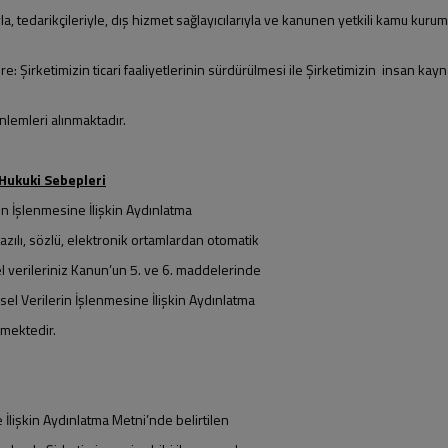
rıyla, tedarikçileriyle, dış hizmet sağlayıcılarıyla ve kanunen yetkili kamu ku
: Şirketimizin ticari faaliyetlerinin sürdürülmesi ile Şirketimizin insan kayna
önlemleri alınmaktadır.
 Hukuki Sebepleri
erin İşlenmesine İlişkin Aydınlatma
azılı, sözlü, elektronik ortamlardan otomatik
l verileriniz Kanun’un 5. ve 6. maddelerinde
işisel Verilerin İşlenmesine İlişkin Aydınlatma
lmektedir.
ne İlişkin Aydınlatma Metni’nde belirtilen