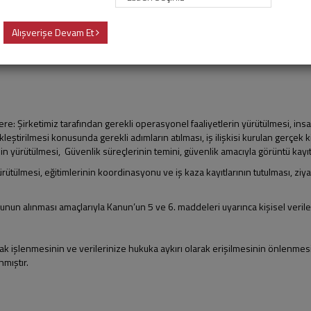
ketimiz”) olarak kişisel verilerinizin korunmasına ve güvenliğine azami özen
 ve kişisel verilerin korunması amacıyla düzenlenen 6698 sayılı Kişisel Ver
Alışverişe Devam Et
in hukuki nedenleri ve haklarınız konularında Veri Sorumlusu olarak sizleri e
ere: Şirketimiz tarafından gerekli operasyonel faaliyetlerin yürütülmesi, ins
eştirilmesi konusunda gerekli adımların atılması, iş ilişkisi kurulan gerçek kiş
nin yürütülmesi, Güvenlik süreçlerinin temini, güvenlik amacıyla görüntü kayıt 
 yürütülmesi, eğitimlerinin koordinasyonu ve iş kaza kayıtlarının tutulması, zi
ormunun alınması amaçlarıyla Kanun’un 5 ve 6. maddeleri uyarınca kişisel veril
arak işlenmesinin ve verilerinize hukuka aykırı olarak erişilmesinin önlenmesi
nmıştır.