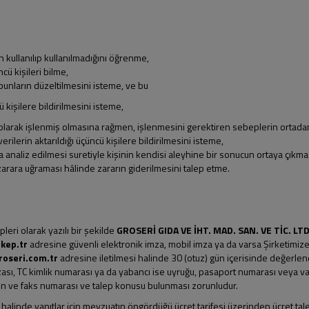
 kullanılıp kullanılmadığını öğrenme,
ncü kişileri bilme,
 bunların düzeltilmesini isteme, ve bu
 kişilere bildirilmesini isteme,
olarak işlenmiş olmasına rağmen, işlenmesini gerektiren sebeplerin ortadan 
ilerin aktarıldığı üçüncü kişilere bildirilmesini isteme,
 analiz edilmesi suretiyle kişinin kendisi aleyhine bir sonucun ortaya çıkmas
zarara uğraması hâlinde zararın giderilmesini talep etme.
pleri olarak yazılı bir şekilde
GROSERİ GIDA VE İHT. MAD. SAN. VE TİC. LTD
kep.tr
adresine güvenli elektronik imza, mobil imza ya da varsa Şirketimize
oseri.com.tr
adresine iletilmesi halinde 30 (otuz) gün içerisinde değerlendir
imzası, TC kimlik numarası ya da yabancı ise uyruğu, pasaport numarası veya va
fon ve faks numarası ve talep konusu bulunması zorunludur.
sı halinde yanıtlar için mevzuatın öngördüğü ücret tarifesi üzerinden ücret ta