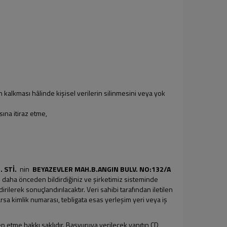
kalkması hâlinde kişisel verilerin silinmesini veya yok
ına itiraz etme,
. STİ.
nin
BEYAZEVLER MAH.B.ANGIN BULV. NO:132/A
 daha önceden bildirdiğiniz ve şirketimiz sisteminde
ilerek sonuçlandırılacaktır. Veri sahibi tarafından iletilen
rsa kimlik numarası, tebligata esas yerleşim yeri veya iş
lep etme hakkı saklıdır. Başvuruya verilecek yanıtın CD,