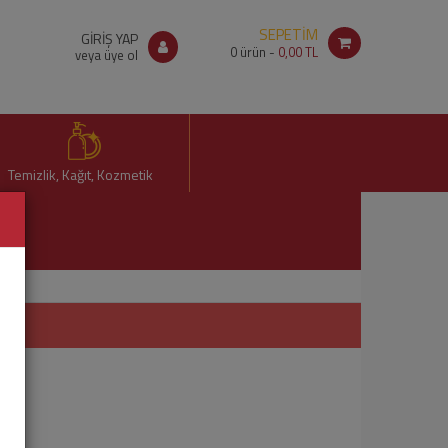
SEPETİM
GİRİŞ YAP
0
ürün -
0,00 TL
veya üye ol
Temizlik, Kağıt, Kozmetik