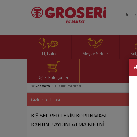
Et, Balık
Meyve Sebze
Süt
Diğer Kategoriler
Anasayfa
Gizlilik Politikası
Gizlilik Politikası
KİŞİSEL VERİLERİN KORUNMASI
KANUNU AYDINLATMA METNİ