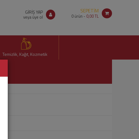
SEPETİM
GİRİŞ YAP
0
ürün -
0,00 TL
veya üye ol
Temizlik, Kağıt, Kozmetik