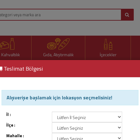
, Kahvaltılık
Gıda, Atıştırmalık
İçecekler
Teslimat Bölgesi
Alışverişe başlamak için lokasyon seçmelisiniz!
cın Ürünleri
İl :
İlçe :
Mahalle :