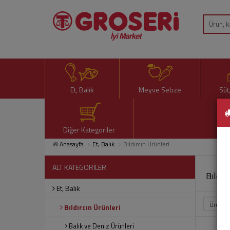
Et, Balık
Meyve Sebze
Süt
Diğer Kategoriler
Anasayfa
Et, Balık
Bıldırcın Ürünleri
ALT KATEGORİLER
Bıldır
Et, Balık
Bıldırcın Ürünleri
Balık ve Deniz Ürünleri