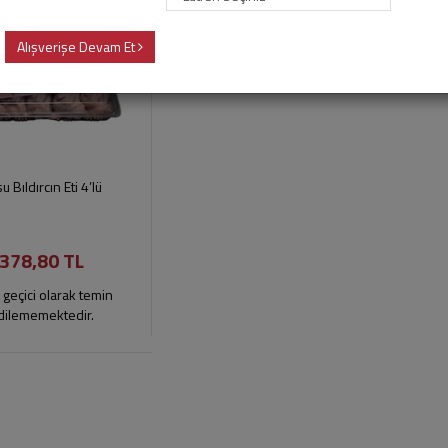
Alışverişe Devam Et
u Bıldırcın Eti 4’lü
378,80 TL
 geçici olarak temin
dilememektedir.