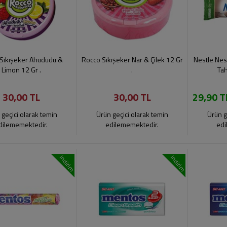
Sıkışeker Ahududu &
Rocco Sıkışeker Nar & Çilek 12 Gr
Nestle Nesf
Limon 12 Gr .
.
Tah
30,00 TL
30,00 TL
29,90 T
 geçici olarak temin
Ürün geçici olarak temin
Ürün g
dilememektedir.
edilememektedir.
edi
indirim
indirim