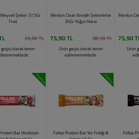
Meyveli Şeker 37,5Gr
Mentos Clean Breath Şekerleme
Mentos Cl
Fruit
35Gr Yoğun Nane
TL
75,90 TL
75,90 T
26,00 TL
80,10 TL
 geçici olarak temin
Ürün geçici olarak temin
Ürün g
dilememektedir.
edilememektedir.
edi
indirim
indirim
 Protein Bar Hindistan
Fellas Protein Bar Yer Fıstığı &
Fellas 
izi & Kakao 45 Gr
Kakao 45 Gr