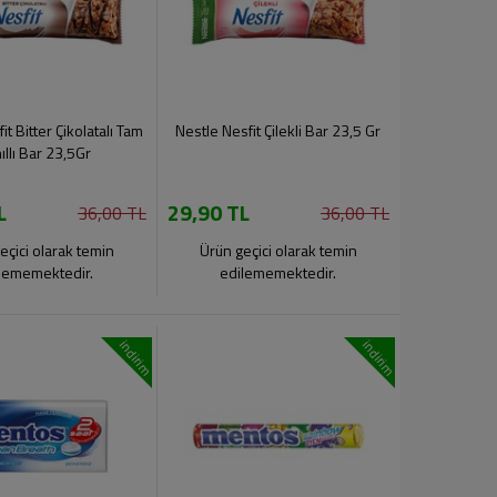
it Bitter Çikolatalı Tam
Nestle Nesfit Çilekli Bar 23,5 Gr
ıllı Bar 23,5Gr
L
29,90 TL
36,00 TL
36,00 TL
eçici olarak temin
Ürün geçici olarak temin
lememektedir.
edilememektedir.
indirim
indirim