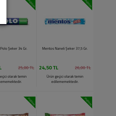
indirim
indirim
 Polo Şeker 34 Gr.
Mentos Naneli Şeker 37,5 Gr.
L
24,50 TL
25,00 TL
26,00 TL
eçici olarak temin
Ürün geçici olarak temin
lememektedir.
edilememektedir.
indirim
indirim