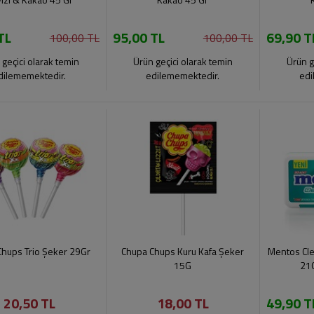
TL
95,00 TL
69,90 T
100,00 TL
100,00 TL
 geçici olarak temin
Ürün geçici olarak temin
Ürün g
dilememektedir.
edilememektedir.
edi
hups Trio Şeker 29Gr
Chupa Chups Kuru Kafa Şeker
Mentos Cl
15G
21
20,50 TL
18,00 TL
49,90 T