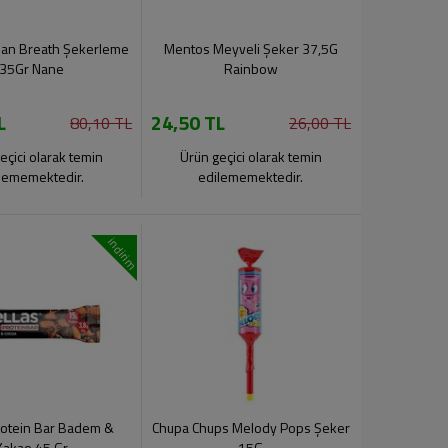
ean Breath Şekerleme
Mentos Meyveli Şeker 37,5G
35Gr Nane
Rainbow
L
24,50 TL
80,10 TL
26,00 TL
eçici olarak temin
Ürün geçici olarak temin
lememektedir.
edilememektedir.
indirim
Protein Bar Badem &
Chupa Chups Melody Pops Şeker
Kakao 45 Gr
15G