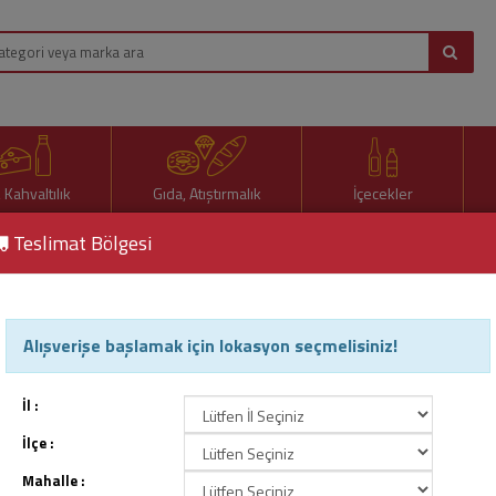
, Kahvaltılık
Gıda, Atıştırmalık
İçecekler
Teslimat Bölgesi
Alışverişe başlamak için lokasyon seçmelisiniz!
lemeler
İl :
İlçe :
Mahalle :