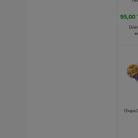
95,00 
Ürün
e
Chupa C