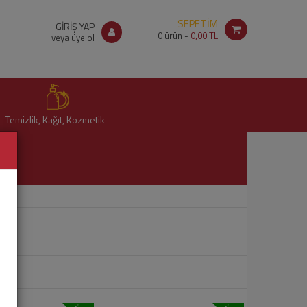
SEPETİM
GİRİŞ YAP
0
ürün -
0,00 TL
veya üye ol
Temizlik, Kağıt, Kozmetik