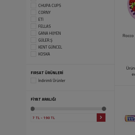
CHUPA CUPS
CORNY
ETİ
FELLAS
GANA HİJYEN
Rocco 
GÜLER.Ş
KENT GÜNCEL
KOSKA
MENTOS
MİXMEY
Ürün
FIRSAT ÜRÜNLERİ
e
NESTLE
İndirimli Ürünler
ROCCO
SKITTLES
UNİG2GO
FİYAT ARALIĞI
WURLY POP
ZÜBER