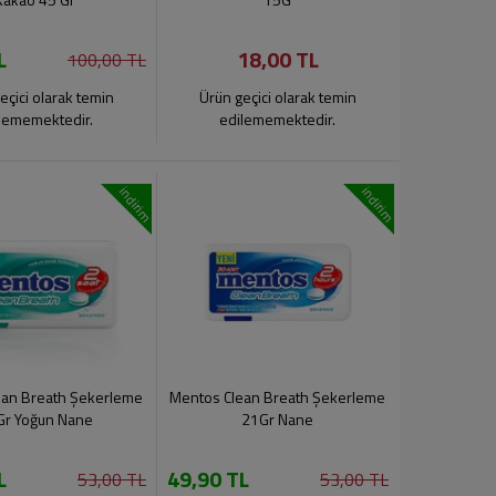
L
18,00 TL
100,00 TL
eçici olarak temin
Ürün geçici olarak temin
lememektedir.
edilememektedir.
indirim
indirim
ean Breath Şekerleme
Mentos Clean Breath Şekerleme
Gr Yoğun Nane
21Gr Nane
L
49,90 TL
53,00 TL
53,00 TL