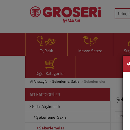
Et, Balık
Meyve Sebze
Süt
Diğer Kategoriler
Anasayfa
Şekerleme, Sakız
Şekerlemeler
ALT KATEGORİLER
Şeker
Gıda, Atıştırmalık
Şekerleme, Sakız
Şekerlemeler