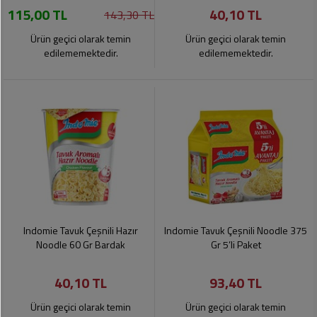
115,00 TL
40,10 TL
Pet
143,30 TL
Ürünleri
Ürün geçici olarak temin
Ürün geçici olarak temin
edilememektedir.
edilememektedir.
Indomie Tavuk Çeşnili Hazır
Indomie Tavuk Çeşnili Noodle 375
Noodle 60 Gr Bardak
Gr 5’li Paket
40,10 TL
93,40 TL
Ürün geçici olarak temin
Ürün geçici olarak temin