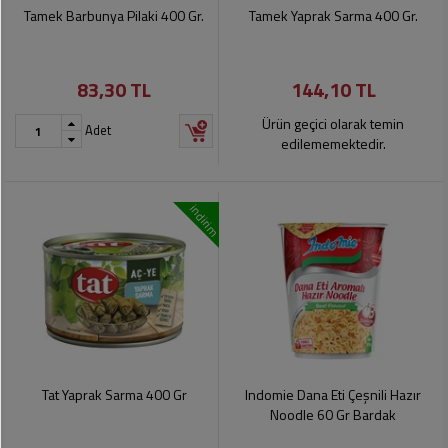
Soslar
Kokuları,
Tamek Barbunya Pilaki 400 Gr.
Tamek Yaprak Sarma 400 Gr.
Şemsiye
Koku
Dondurmalar
Gidericiler
Kemer
83,30 TL
144,10 TL
Tuz,
Tıraş
Takı
Şeker,
Ürünleri
Ürün geçici olarak temin
Adet
Toka
Baharat
edilememektedir.
Sağlık
Gözlükler
Dondurulmuş
Ürünleri
indirim
Ürünler
Bahçe
Anne,
Gereçleri
Bayramlık
Bebek
Çikolata
Ürünleri
Şeker
Pişirme,
Saklama
Kağıt
Poşetleri
Sıvı
Ürünleri
Yağlar
Tat Yaprak Sarma 400 Gr
Indomie Dana Eti Çeşnili Hazır
Haşere
Kişisel
Noodle 60 Gr Bardak
İlaçları
Bakım
Ürünleri