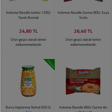
Indomıe Noodle Jumbo 120Gr
Indomıe Noodle Gurme 80Gr Soya
Tavuk Aromalı
Soslu
24,80 TL
26,40 TL
Ürün geçici olarak temin
Ürün geçici olarak temin
edilememektedir.
edilememektedir.
indirim
Burcu Haşlanmış Nohut 600 Gr
Indomıe Noodle 80Gr Gurme Acı