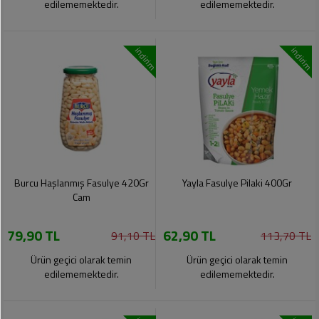
edilememektedir.
edilememektedir.
indirim
indirim
Burcu Haşlanmış Fasulye 420Gr
Yayla Fasulye Pilaki 400Gr
Cam
79,90 TL
62,90 TL
91,10 TL
113,70 TL
Ürün geçici olarak temin
Ürün geçici olarak temin
edilememektedir.
edilememektedir.