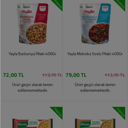
indirim
indirim
Yayla Barbunya Pilaki 400Gr
Yayla Meksika Soslu Pilaki 400Gr
72,00 TL
79,00 TL
113,70 TL
113,70 TL
Ürün geçici olarak temin
Ürün geçici olarak temin
edilememektedir.
edilememektedir.
indirim
indirim