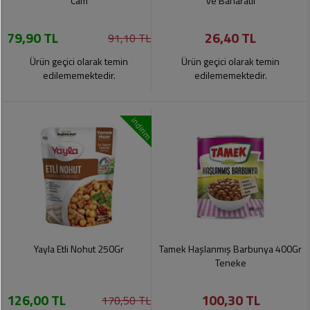
Cam
ve Baharatlı
79,90 TL
26,40 TL
91,10 TL
Ürün geçici olarak temin
Ürün geçici olarak temin
edilememektedir.
edilememektedir.
indirim
Yayla Etli Nohut 250Gr
Tamek Haşlanmış Barbunya 400Gr
Teneke
126,00 TL
100,30 TL
170,50 TL