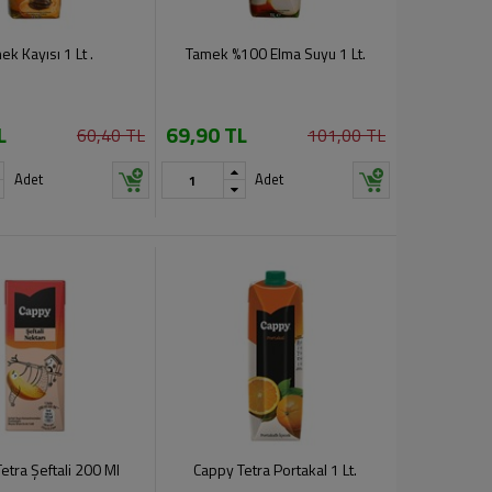
ek Kayısı 1 Lt .
Tamek %100 Elma Suyu 1 Lt.
L
69,90 TL
60,40 TL
101,00 TL
Adet
Adet
etra Şeftali 200 Ml
Cappy Tetra Portakal 1 Lt.