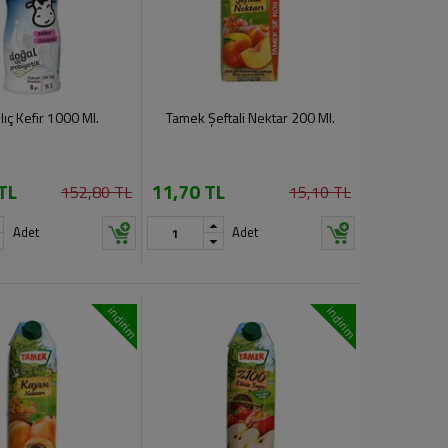
ılıç Kefir 1000 Ml.
Tamek Şeftali Nektar 200 Ml.
TL
11,70 TL
152,80 TL
15,10 TL
Adet
Adet
indirim
indirim