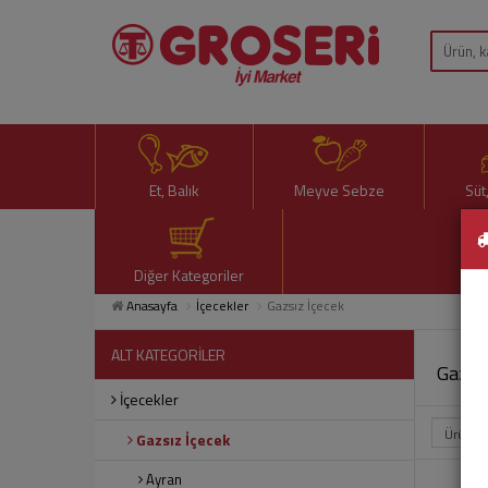
Et, Balık
Meyve Sebze
Süt
Diğer Kategoriler
Anasayfa
İçecekler
Gazsız İçecek
ALT KATEGORİLER
Gazsız
İçecekler
Gazsız İçecek
Ayran