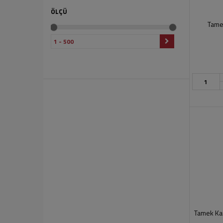
KAHVE DUNYASI
ÖLÇÜ
KENT BAHARAT
Tamek
KENT BORINGER
KİLİKYA
KOMBUCO
LAVİ
LIPTON PEPSİ
LİNK HORİZON
MADENCI
MAKAM
MEYSU
NESCAFE KUTU
NESTLE
ORVİTAL
PAMİR ŞALGAM
PINAR
POWERADE
SARIYER
SUTAS
Tamek Kar
TAMEK