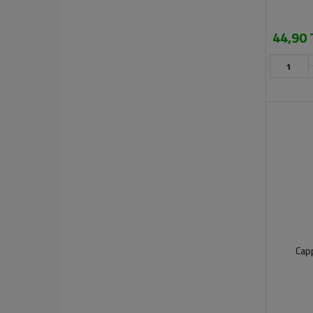
TAMEK MEYVE SUYU
TAT
44,90 
TORKU
TROPICANA
TÜRKKIZILAY
ULUDAG
YÖRÜK
ZEN
Capp