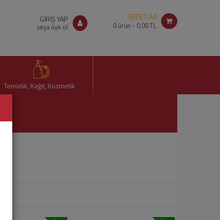
SEPETİM
GİRİŞ YAP
0
ürün -
0,00 TL
veya üye ol
Temizlik, Kağıt, Kozmetik