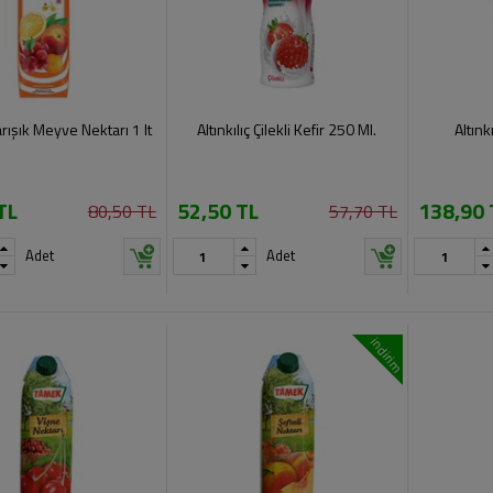
ışık Meyve Nektarı 1 lt
Altınkılıç Çilekli Kefir 250 Ml.
Altınk
TL
52,50 TL
138,90 
80,50 TL
57,70 TL
Adet
Adet
indirim