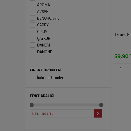
AROMA
AVŞAR
BENORGANIC
CAPPY
CİBUS
Dimes Kar
ÇAYKUR
DANEM
DANONE
59,90 
DIMES
DİDİ
FIRSAT ÜRÜNLERİ
DOĞANAY
İndirimli Ürünler
DR.OETKER
EKER
ELİTE
FİYAT ARALIĞI
EXOTIC
FERSAN
FUSE TEA
İÇİM
JUSS