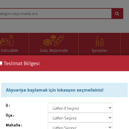
, Kahvaltılık
Gıda, Atıştırmalık
İçecekler
Teslimat Bölgesi
Alışverişe başlamak için lokasyon seçmelisiniz!
 İçecek
İl :
İlçe :
Mahalle :