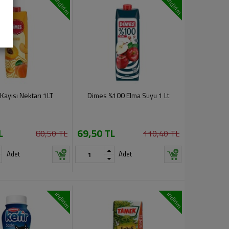
indirim
indirim
Kayısı Nektarı 1LT
Dimes %100 Elma Suyu 1 Lt
L
69,50 TL
80,50 TL
110,40 TL
Adet
Adet
indirim
indirim