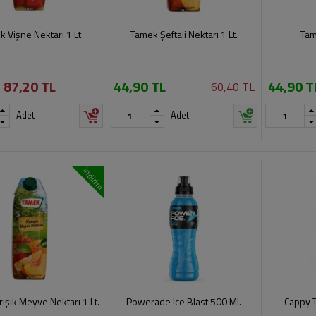
 Vişne Nektarı 1 Lt
Tamek Şeftali Nektarı 1 Lt.
Tam
87,20 TL
44,90 TL
44,90 T
60,40 TL
Adet
Adet
indirim
ışık Meyve Nektarı 1 Lt.
Powerade Ice Blast 500 Ml.
Cappy T