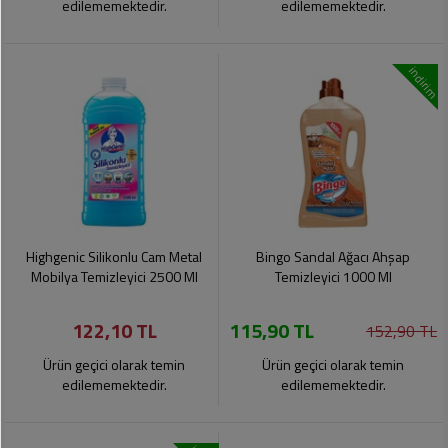
edilememektedir.
edilememektedir.
indirim
Highgenic Silikonlu Cam Metal
Bingo Sandal Ağacı Ahşap
Mobilya Temizleyici 2500 Ml
Temizleyici 1000 Ml
122,10 TL
115,90 TL
152,90 TL
Ürün geçici olarak temin
Ürün geçici olarak temin
edilememektedir.
edilememektedir.