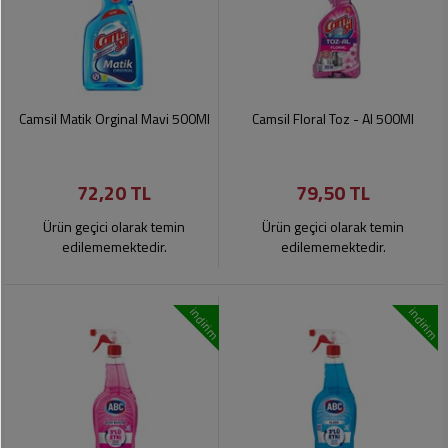
Camsil Matik Orginal Mavi 500Ml
Camsil Floral Toz - Al 500Ml
72,20 TL
79,50 TL
Ürün geçici olarak temin
Ürün geçici olarak temin
edilememektedir.
edilememektedir.
indirim
indirim