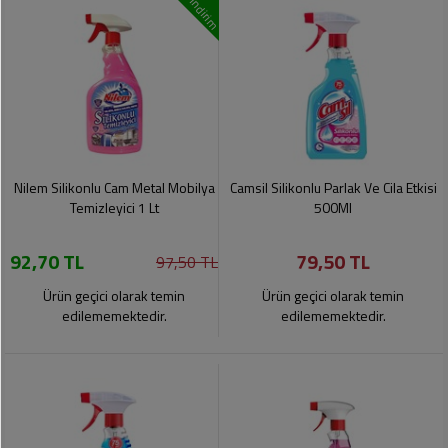
indirim
Nilem Silikonlu Cam Metal Mobilya
Camsil Silikonlu Parlak Ve Cila Etkisi
Temizleyici 1 Lt
500Ml
92,70 TL
79,50 TL
97,50 TL
Ürün geçici olarak temin
Ürün geçici olarak temin
edilememektedir.
edilememektedir.