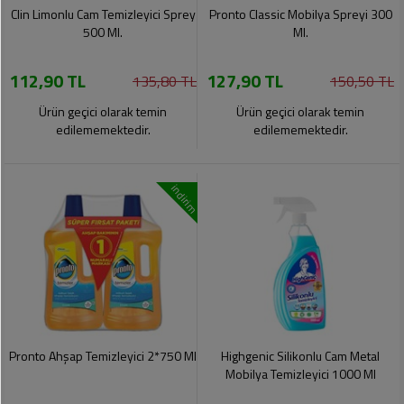
Soslar
Kokuları,
Clin Limonlu Cam Temizleyici Sprey
Pronto Classic Mobilya Spreyi 300
Şemsiye
Koku
500 Ml.
Ml.
Dondurmalar
Gidericiler
Kemer
112,90 TL
127,90 TL
135,80 TL
150,50 TL
Tuz,
Tıraş
Takı
Şeker,
Ürünleri
Ürün geçici olarak temin
Ürün geçici olarak temin
Toka
Baharat
edilememektedir.
edilememektedir.
Sağlık
Gözlükler
Dondurulmuş
Ürünleri
indirim
Ürünler
Bahçe
Anne,
Gereçleri
Bayramlık
Bebek
Çikolata
Ürünleri
Şeker
Pişirme,
Saklama
Kağıt
Poşetleri
Sıvı
Ürünleri
Yağlar
Pronto Ahşap Temizleyici 2*750 Ml
Highgenic Silikonlu Cam Metal
Haşere
Kişisel
Mobilya Temizleyici 1000 Ml
İlaçları
Bakım
Ürünleri