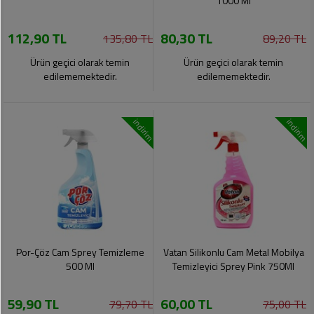
1000 Ml
112,90 TL
80,30 TL
135,80 TL
89,20 TL
Ürün geçici olarak temin
Ürün geçici olarak temin
edilememektedir.
edilememektedir.
indirim
indirim
Por-Çöz Cam Sprey Temizleme
Vatan Silikonlu Cam Metal Mobilya
500 Ml
Temizleyici Sprey Pink 750Ml
59,90 TL
60,00 TL
79,70 TL
75,00 TL