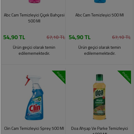
Abc Cam Temizleyici Çiçek Bahçesi
Abc Cam Temizleyici 500 Ml
500 Ml
54,90 TL
54,90 TL
67,10 TL
67,10 TL
Ürün geçici olarak temin
Ürün geçici olarak temin
edilememektedir.
edilememektedir.
indirim
indirim
Clin Cam Temizleyici Sprey 500 Ml
Doa Ahşap Ve Parke Temizleyici