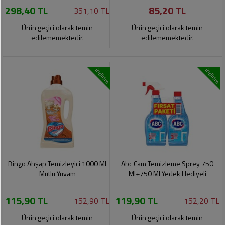
298,40 TL
85,20 TL
Pet
351,10 TL
Ürünleri
Ürün geçici olarak temin
Ürün geçici olarak temin
edilememektedir.
edilememektedir.
indirim
indirim
Bingo Ahşap Temizleyici 1000 Ml
Abc Cam Temizleme Sprey 750
Mutlu Yuvam
Ml+750 Ml Yedek Hediyeli
115,90 TL
119,90 TL
152,90 TL
152,20 TL
Ürün geçici olarak temin
Ürün geçici olarak temin