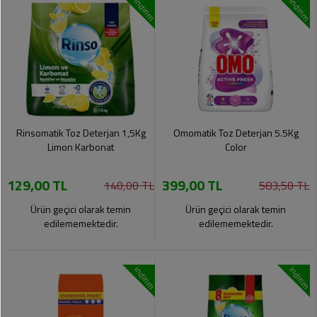
indirim
indirim
Rinsomatik Toz Deterjan 1,5Kg
Omomatik Toz Deterjan 5.5Kg
Limon Karbonat
Color
129,00 TL
399,00 TL
140,00 TL
583,50 TL
Ürün geçici olarak temin
Ürün geçici olarak temin
edilememektedir.
edilememektedir.
indirim
indirim