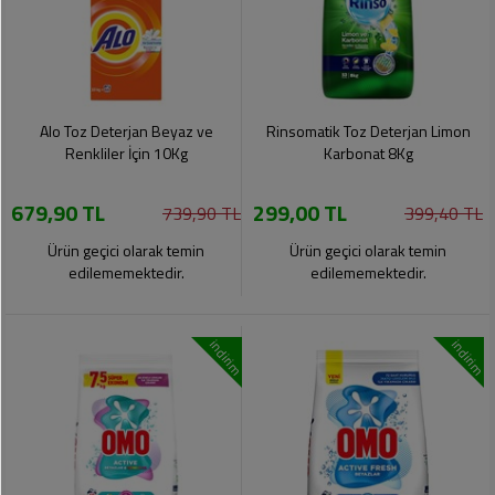
Alo Toz Deterjan Beyaz ve
Rinsomatik Toz Deterjan Limon
Renkliler İçin 10Kg
Karbonat 8Kg
679,90 TL
299,00 TL
739,90 TL
399,40 TL
Ürün geçici olarak temin
Ürün geçici olarak temin
edilememektedir.
edilememektedir.
indirim
indirim