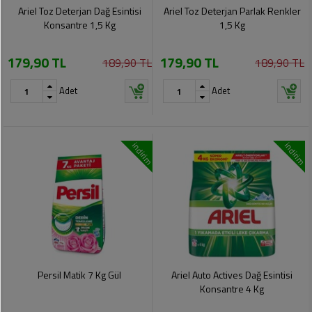
Soslar
Kokuları,
Ariel Toz Deterjan Dağ Esintisi
Ariel Toz Deterjan Parlak Renkler
Şemsiye
Koku
Konsantre 1,5 Kg
1,5 Kg
Dondurmalar
Gidericiler
Kemer
179,90 TL
179,90 TL
189,90 TL
189,90 TL
Tuz,
Tıraş
Takı
Şeker,
Ürünleri
Adet
Adet
Toka
Baharat
Sağlık
Gözlükler
Dondurulmuş
Ürünleri
indirim
indirim
Ürünler
Bahçe
Anne,
Gereçleri
Bayramlık
Bebek
Çikolata
Ürünleri
Şeker
Pişirme,
Saklama
Kağıt
Poşetleri
Sıvı
Ürünleri
Yağlar
Persil Matik 7 Kg Gül
Ariel Auto Actives Dağ Esintisi
Haşere
Kişisel
Konsantre 4 Kg
İlaçları
Bakım
Ürünleri