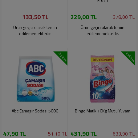
Fresh
133,50 TL
229,00 TL
378,00 TL
Ürün geçici olarak temin
Ürün geçici olarak temin
edilememektedir.
edilememektedir.
indirim
indirim
Abc Çamaşır Sodası 500G
Bingo Matik 10Kg Mutlu Yuvam
47,90 TL
431,90 TL
51,10 TL
633,90 TL