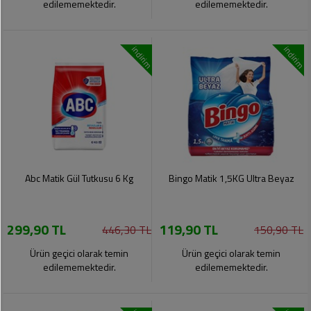
edilememektedir.
edilememektedir.
indirim
indirim
Abc Matik Gül Tutkusu 6 Kg
Bingo Matik 1,5KG Ultra Beyaz
299,90 TL
119,90 TL
446,30 TL
150,90 TL
Ürün geçici olarak temin
Ürün geçici olarak temin
edilememektedir.
edilememektedir.