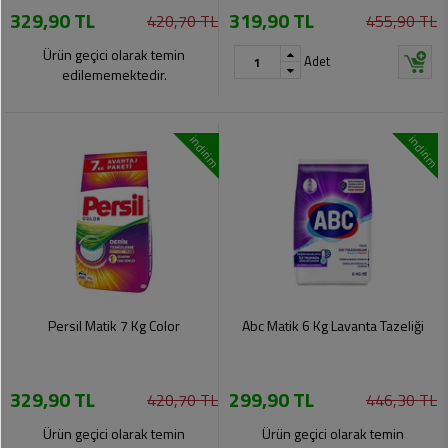
329,90 TL
319,90 TL
Pet
420,70 TL
455,90 TL
Ürünleri
Ürün geçici olarak temin
Adet
edilememektedir.
indirim
indirim
Persil Matik 7 Kg Color
Abc Matik 6 Kg Lavanta Tazeliği
329,90 TL
299,90 TL
420,70 TL
446,30 TL
Ürün geçici olarak temin
Ürün geçici olarak temin