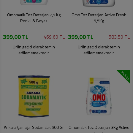
Omomatik Toz Deterjan 7,5 Kg
Omo Toz Deterjan Active Fresh
Renkli & Beyaz
5,5Kg
399,00 TL
399,00 TL
469,60 TL
583,50 TL
Ürün geçici olarak temin
Ürün geçici olarak temin
edilememektedir.
edilememektedir.
indirim
Ankara Çamaşır Sodamatik 500 Gr
Omomatik Toz Deterjan 3Kg Active