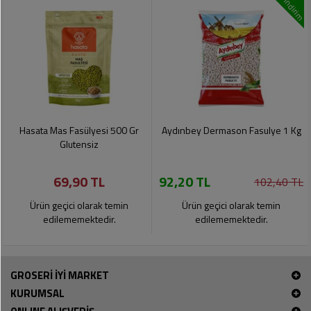
indirim
Hasata Mas Fasülyesi 500 Gr
Aydınbey Dermason Fasulye 1 Kg
Glutensiz
69,90 TL
92,20 TL
102,40 TL
Ürün geçici olarak temin
Ürün geçici olarak temin
edilememektedir.
edilememektedir.
GROSERİ İYİ MARKET
KURUMSAL