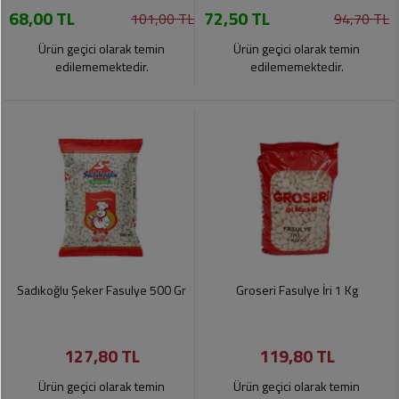
68,00 TL
72,50 TL
Pet
101,00 TL
94,70 TL
Ürünleri
Ürün geçici olarak temin
Ürün geçici olarak temin
edilememektedir.
edilememektedir.
Sadıkoğlu Şeker Fasulye 500 Gr
Groseri Fasulye İri 1 Kg
127,80 TL
119,80 TL
Ürün geçici olarak temin
Ürün geçici olarak temin