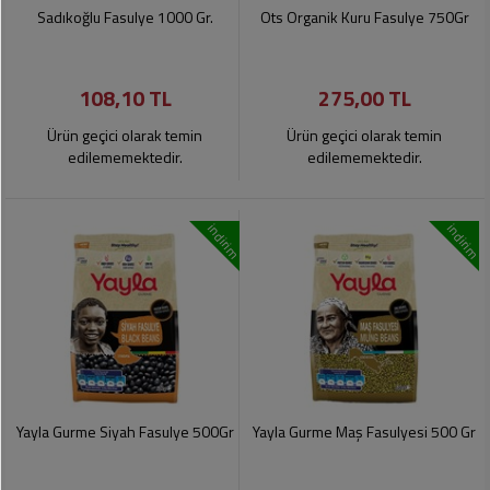
Soslar
Kokuları,
Sadıkoğlu Fasulye 1000 Gr.
Ots Organik Kuru Fasulye 750Gr
Şemsiye
Koku
Dondurmalar
Gidericiler
Kemer
108,10 TL
275,00 TL
Tuz,
Tıraş
Takı
Şeker,
Ürünleri
Ürün geçici olarak temin
Ürün geçici olarak temin
Toka
Baharat
edilememektedir.
edilememektedir.
Sağlık
Gözlükler
Dondurulmuş
Ürünleri
indirim
indirim
Ürünler
Bahçe
Anne,
Gereçleri
Bayramlık
Bebek
Çikolata
Ürünleri
Şeker
Pişirme,
Saklama
Kağıt
Poşetleri
Sıvı
Ürünleri
Yağlar
Yayla Gurme Siyah Fasulye 500Gr
Yayla Gurme Maş Fasulyesi 500 Gr
Haşere
Kişisel
İlaçları
Bakım
Ürünleri