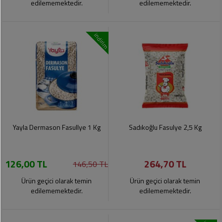
edilememektedir.
edilememektedir.
indirim
Yayla Dermason Fasullye 1 Kg
Sadıkoğlu Fasulye 2,5 Kg
126,00 TL
264,70 TL
146,50 TL
Ürün geçici olarak temin
Ürün geçici olarak temin
edilememektedir.
edilememektedir.