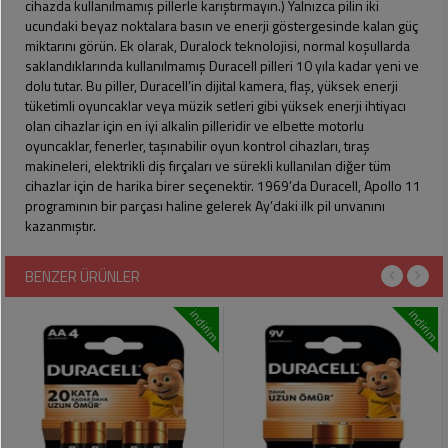
cihazda kullanılmamış pillerle karıştırmayın.) Yalnızca pilin iki
Pet
ucundaki beyaz noktalara basın ve enerji göstergesinde kalan güç
Ürünleri
miktarını görün. Ek olarak, Duralock teknolojisi, normal koşullarda
saklandıklarında kullanılmamış Duracell pilleri 10 yıla kadar yeni ve
dolu tutar. Bu piller, Duracell’in dijital kamera, flaş, yüksek enerji
tüketimli oyuncaklar veya müzik setleri gibi yüksek enerji ihtiyacı
olan cihazlar için en iyi alkalin pilleridir ve elbette motorlu
oyuncaklar, fenerler, taşınabilir oyun kontrol cihazları, tıraş
makineleri, elektrikli diş fırçaları ve sürekli kullanılan diğer tüm
cihazlar için de harika birer seçenektir. 1969’da Duracell, Apollo 11
programının bir parçası haline gelerek Ay’daki ilk pil unvanını
kazanmıştır.
BENZER ÜRÜNLER
indirim
indirim