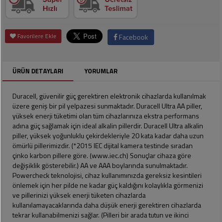
Soslar
Kokuları,
Şemsiye
Koku
Dondurmalar
Gidericiler
Kemer
Favorilere Ekle
Facebook
Tuz,
Tıraş
Takı
Şeker,
Ürünleri
Toka
Baharat
ÜRÜN DETAYLARI
YORUMLAR
Sağlık
Gözlükler
Dondurulmuş
Ürünleri
Duracell, güvenilir güç gerektiren elektronik cihazlarda kullanılmak
Ürünler
üzere geniş bir pil yelpazesi sunmaktadır. Duracell Ultra AA piller,
yüksek enerji tüketimi olan tüm cihazlarınıza ekstra performans
Bahçe
Anne,
adına güç sağlamak için ideal alkalin pillerdir. Duracell Ultra alkalin
Gereçleri
Bayramlık
Bebek
piller, yüksek yoğunluklu çekirdekleriyle 20 kata kadar daha uzun
Çikolata
Ürünleri
ömürlü pillerimizdir. (*2015 IEC dijital kamera testinde sıradan
Şeker
Pişirme,
çinko karbon pillere göre. (www.iec.ch) Sonuçlar cihaza göre
Saklama
Kağıt
değişiklik gösterebilir.) AA ve AAA boylarında sunulmaktadır.
Poşetleri
Sıvı
Ürünleri
Powercheck teknolojisi, cihaz kullanımınızda gereksiz kesintileri
Yağlar
önlemek için her pilde ne kadar güç kaldığını kolaylıkla görmenizi
ve pillerinizi yüksek enerji tüketen cihazlarda
Haşere
Kişisel
kullanılamayacaklarında daha düşük enerji gerektiren cihazlarda
İlaçları
Bakım
tekrar kullanabilmenizi sağlar. (Pilleri bir arada tutun ve ikinci
Ürünleri