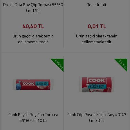
Soslar
Kokuları,
Piknik Orta Boy Çöp Torbası 55*60
Test Ürünü
Şemsiye
Koku
Cm 15’li.
Dondurmalar
Gidericiler
Kemer
40,40 TL
0,01 TL
Tuz,
Tıraş
Takı
Şeker,
Ürünleri
Ürün geçici olarak temin
Ürün geçici olarak temin
Toka
Baharat
edilememektedir.
edilememektedir.
Sağlık
Gözlükler
Dondurulmuş
Ürünleri
indirim
indirim
Ürünler
Bahçe
Anne,
Gereçleri
Bayramlık
Bebek
Çikolata
Ürünleri
Şeker
Pişirme,
Saklama
Kağıt
Poşetleri
Sıvı
Ürünleri
Yağlar
Cook Büyük Boy Çöp Torbası
Cook Cöp Poşeti Küçük Boy 40*47
Haşere
Kişisel
65*80 Cm 10 Lu
Cm 30 Lu
İlaçları
Bakım
Ürünleri