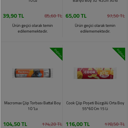
10 Lu
Banyo Boy 32*42Cm 30'lu
39,90 TL
65,00 TL
85,60 TL
97,50 TL
Ürün geçici olarak temin
Ürün geçici olarak temin
edilememektedir.
edilememektedir.
indirim
indirim
Macromax Çöp Torbası Battal Boy
Cook Çöp Poşeti Büzgülü Orta Boy
10 'Lu
55*60 Cm 15 Li
104,50 TL
116,00 TL
174,20 TL
178,50 TL