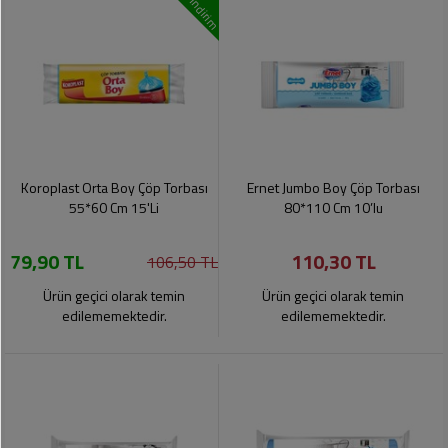
indirim
Koroplast Orta Boy Çöp Torbası
Ernet Jumbo Boy Çöp Torbası
55*60 Cm 15'Li
80*110 Cm 10’lu
79,90 TL
110,30 TL
106,50 TL
Ürün geçici olarak temin
Ürün geçici olarak temin
edilememektedir.
edilememektedir.