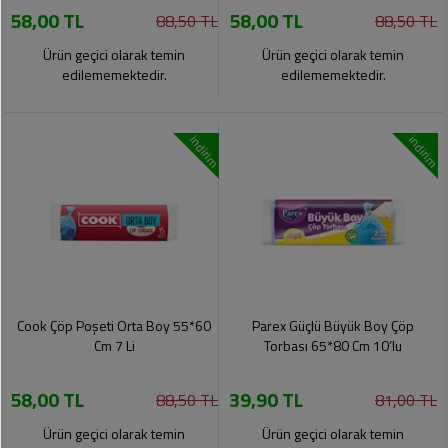
58,00 TL
58,00 TL
Pet
88,50 TL
88,50 TL
Ürünleri
Ürün geçici olarak temin
Ürün geçici olarak temin
edilememektedir.
edilememektedir.
indirim
indirim
Cook Çöp Poşeti Orta Boy 55*60
Parex Güçlü Büyük Boy Çöp
Cm 7 Li
Torbası 65*80 Cm 10’lu
58,00 TL
39,90 TL
88,50 TL
81,00 TL
Ürün geçici olarak temin
Ürün geçici olarak temin