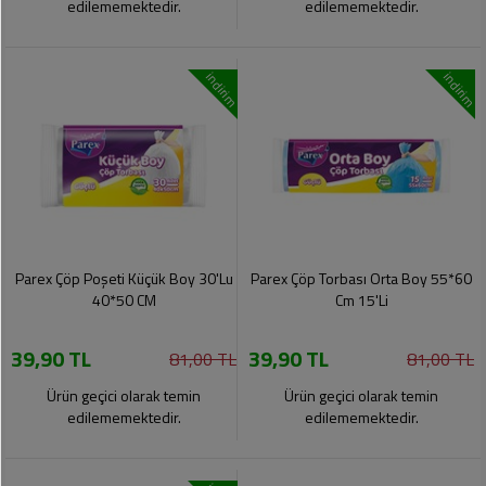
edilememektedir.
edilememektedir.
indirim
indirim
Parex Çöp Poşeti Küçük Boy 30'Lu
Parex Çöp Torbası Orta Boy 55*60
40*50 CM
Cm 15'Li
39,90 TL
39,90 TL
81,00 TL
81,00 TL
Ürün geçici olarak temin
Ürün geçici olarak temin
edilememektedir.
edilememektedir.