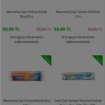
Macromax Çöp Torbası Küçük
Macromax Çöp Torbası Orta Boy
Boy30 Lu
15 Li
39,90 TL
39,90 TL
85,60 TL
85,60 TL
Ürün geçici olarak temin
Ürün geçici olarak temin
edilememektedir.
edilememektedir.
indirim
indirim
Macromax Çöp Torbası Büyük Boy
Cook Çöp Torbası Okyanus Kokulu