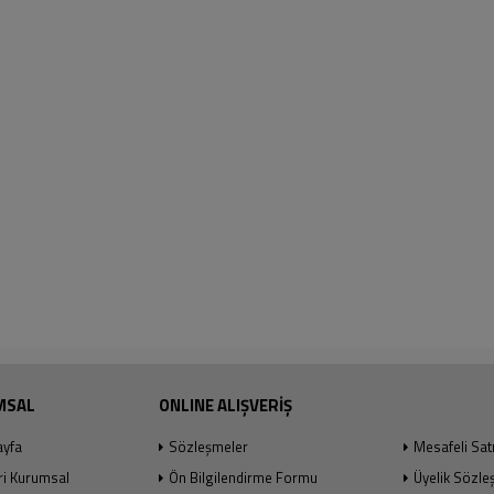
MSAL
ONLINE ALIŞVERİŞ
ayfa
Sözleşmeler
Mesafeli Sat
ri Kurumsal
Ön Bilgilendirme Formu
Üyelik Sözle