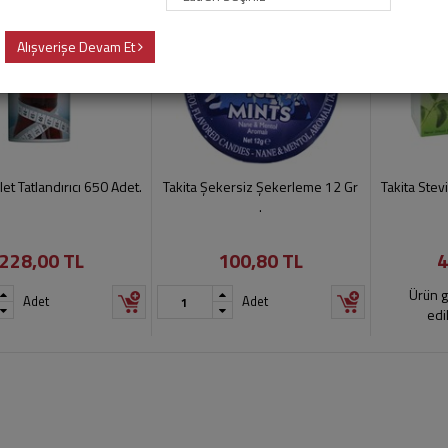
Alışverişe Devam Et
let Tatlandırıcı 650 Adet.
Takita Şekersiz Şekerleme 12 Gr
Takita Stev
.
228,00 TL
100,80 TL
4
Ürün g
Adet
Adet
edi