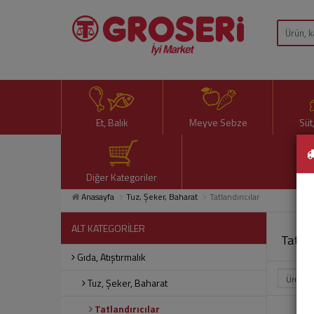
Et, Balık
Meyve Sebze
Süt
Diğer Kategoriler
Anasayfa
Tuz, Şeker, Baharat
Tatlandırıcılar
ALT KATEGORİLER
Tatlan
Gıda, Atıştırmalık
Tuz, Şeker, Baharat
Tatlandırıcılar