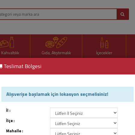
, Kahvaltılık
Gıda, Atıştırmalık
İçecekler
Teslimat Bölgesi
Alışverişe başlamak için lokasyon seçmelisiniz!
dırıcılar
İl :
İlçe :
Mahalle :