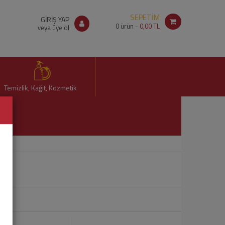
SEPETİM
GİRİŞ YAP
0
ürün -
0,00 TL
veya üye ol
Temizlik, Kağıt, Kozmetik