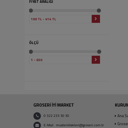
FİYAT ARALIĞI
ÖLÇÜ
GROSERİ İYİ MARKET
KURU
0 322 233 30 30
Ana S
Grose
E-Mail : musteriiliskileri@groseri.com.tr