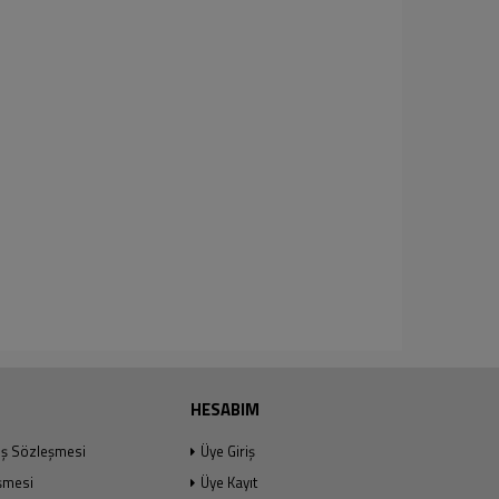
HESABIM
ış Sözleşmesi
Üye Giriş
şmesi
Üye Kayıt