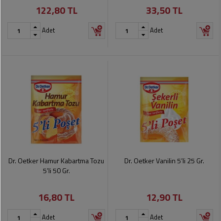
122,80 TL
33,50 TL
Pet
Ürünleri
Adet
Adet
Dr. Oetker Hamur Kabartma Tozu
Dr. Oetker Vanilin 5’li 25 Gr.
5’li 50 Gr.
16,80 TL
12,90 TL
Adet
Adet