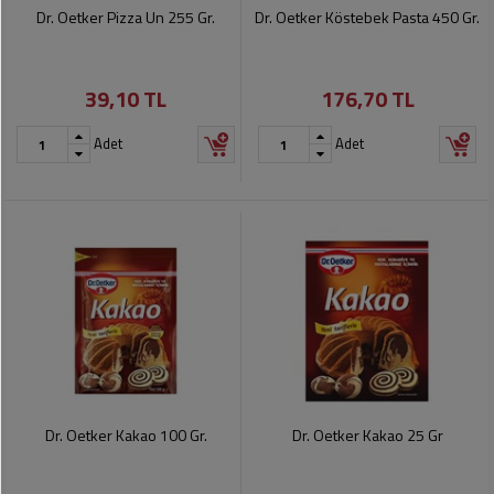
Soslar
Kokuları,
Dr. Oetker Pizza Un 255 Gr.
Dr. Oetker Köstebek Pasta 450 Gr.
Şemsiye
Koku
Dondurmalar
Gidericiler
Kemer
39,10 TL
176,70 TL
Tuz,
Tıraş
Takı
Şeker,
Ürünleri
Adet
Adet
Toka
Baharat
Sağlık
Gözlükler
Dondurulmuş
Ürünleri
Ürünler
Bahçe
Anne,
Gereçleri
Bayramlık
Bebek
Çikolata
Ürünleri
Şeker
Pişirme,
Saklama
Kağıt
Poşetleri
Sıvı
Ürünleri
Yağlar
Dr. Oetker Kakao 100 Gr.
Dr. Oetker Kakao 25 Gr
Haşere
Kişisel
İlaçları
Bakım
Ürünleri