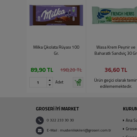
Milka Çikolata Rüyası 100
Wasa Krem Peynir ve
Gr.
Baharatlı Sandviç 30 Gr
89,90 TL
36,60 TL
198,20 TL
Ürün geçici olarak temi
Adet
edilememektedir.
GROSERİ İYİ MARKET
KURU
0 322 233 30 30
Ana S
Grose
E-Mail : musteriiliskileri@groseri.com.tr