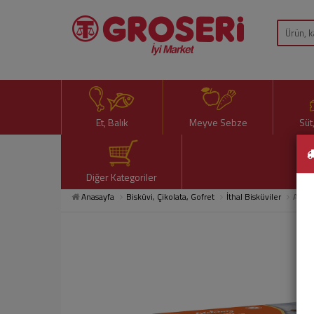
Et, Balık
Meyve Sebze
Süt
Diğer Kategoriler
Anasayfa
Bisküvi, Çikolata, Gofret
İthal Bisküviler
Ada G