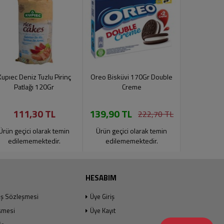
Kupıec Deniz Tuzlu Pirinç
Oreo Bisküvi 170Gr Double
Oreo Bisküv
Patlağı 120Gr
Creme
111,30 TL
139,90 TL
132
222,70 TL
Ürün geçici olarak temin
Ürün geçici olarak temin
Ürün geçic
edilememektedir.
edilememektedir.
edilem
HESABIM
ış Sözleşmesi
Üye Giriş
şmesi
Üye Kayıt