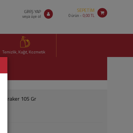
SEPETİM
GİRİŞ YAP
0
ürün -
0,00 TL
veya üye ol
Temizlik, Kağıt, Kozmetik
uk Kraker 105 Gr