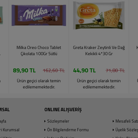
Milka Oreo Choco Tablet
Greta Kraker Zeytinli Ve Dağ
.
Çikolata 100Gr Sütlü
Kekikli 4*30 Gr
89,90 TL
44,90 TL
162,60 TL
71,80 TL
n
Ürün geçici olarak temin
Ürün geçici olarak temin
edilememektedir.
edilememektedir.
MSAL
ONLINE ALIŞVERİŞ
ayfa
Sözleşmeler
Mesafeli Sat
ri Kurumsal
Ön Bilgilendirme Formu
Üyelik Sözle