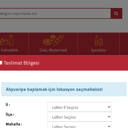
, Kahvaltılık
Gıda, Atıştırmalık
İçecekler
Teslimat Bölgesi
lutensiz Susamlı Çubuk Kraker 105 Gr
Alışverişe başlamak için lokasyon seçmelisiniz!
Ada Glutensiz Susamlı Çub
Ürün Kodu : 85333
İl :
İlçe :
Mahalle :
177,10 TL