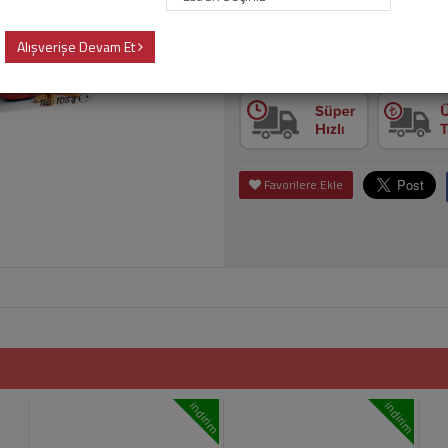
Alışverişe Devam Et
Adet
Sepet
Favorilere Ekle
indirim
indirim