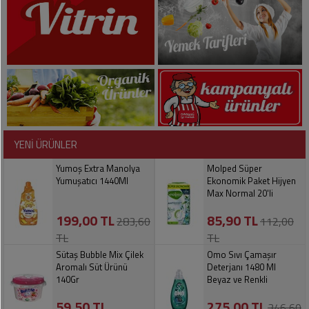
Soslar
Kokuları,
Şemsiye
Koku
Dondurmalar
Gidericiler
Kemer
Tuz,
Tıraş
Takı
Şeker,
Ürünleri
Toka
Baharat
Sağlık
Gözlükler
Dondurulmuş
Ürünleri
YENİ ÜRÜNLER
Ürünler
Bahçe
Anne,
Yumoş Extra Manolya
Molped Süper
Gereçleri
Bayramlık
Bebek
Yumuşatıcı 1440Ml
Ekonomik Paket Hijyen
Max Normal 20'li
Çikolata
Ürünleri
Şeker
Pişirme,
199,00 TL
85,90 TL
283,60
112,00
Saklama
Kağıt
TL
TL
Poşetleri
Sıvı
Ürünleri
Sütaş Bubble Mix Çilek
Omo Sıvı Çamaşır
Yağlar
Aromalı Süt Ürünü
Deterjanı 1480 Ml
Haşere
Kişisel
140Gr
Beyaz ve Renkli
İlaçları
Bakım
59,50 TL
275,00 TL
Ürünleri
346,60