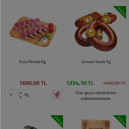
indirim
Kuzu Pirzola Kg.
Groseri Sucuk Kg
1690,00 TL
1334,10 TL
1406,90 TL
Ürün geçici olarak temin
Kg
edilememektedir.
indirim
indirim