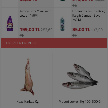
Pet
TL
Ürünleri
Yumoş Extra Yumuşatıcı
Domestos İkili Etki Kireç
Lotus 1440Ml
Karşıtı Çamaşır Suyu
750 Ml
199,00 TL
85,00 TL
283,60
112,00
TL
TL
ÖNERİLEN ÜRÜNLER
Kuzu Karkas Kg
Meseri Levrek Kg 400-600 Gr