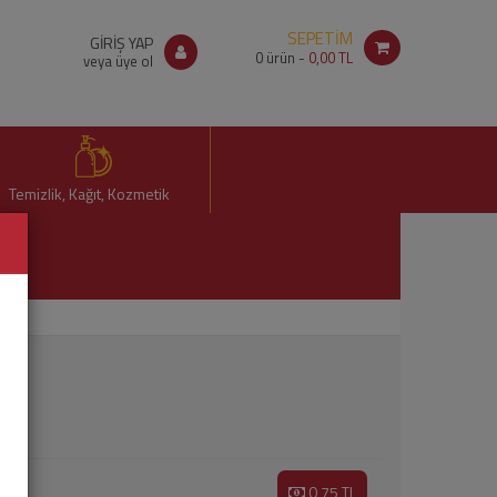
SEPETİM
GİRİŞ YAP
0
ürün -
0,00 TL
veya üye ol
Temizlik, Kağıt, Kozmetik
0,75 TL