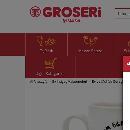
Et, Balık
Meyve Sebze
Süt
Diğer Kategoriler
Anasayfa
Ev İhtiyaç Malzemeleri
Ev ve Mutfak Gereçleri