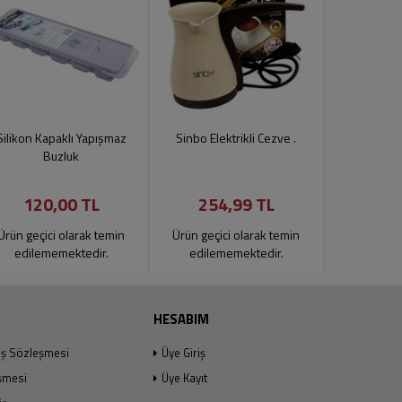
Silikon Kapaklı Yapışmaz
Sinbo Elektrikli Cezve .
Keyf-i B
Buzluk
24
120,00 TL
254,99 TL
23
Ürün geçici olarak temin
Ürün geçici olarak temin
Ürün geçic
edilememektedir.
edilememektedir.
edilem
HESABIM
ış Sözleşmesi
Üye Giriş
şmesi
Üye Kayıt