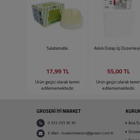
Salatamatik.
Askılı Dolap İçi Düzenleyi
17,99 TL
55,00 TL
Ürün geçici olarak temin
Ürün geçici olarak temi
edilememektedir.
edilememektedir.
GROSERİ İYİ MARKET
KURU
0 322 233 30 30
Ana S
Grose
E-Mail : musteriiliskileri@groseri.com.tr