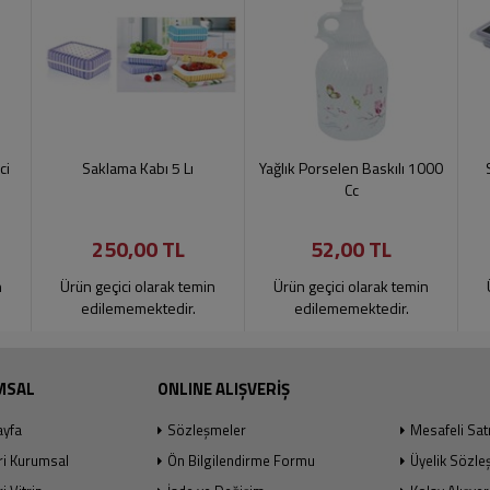
ci
Saklama Kabı 5 Lı
Yağlık Porselen Baskılı 1000
Cc
250,00 TL
52,00 TL
n
Ürün geçici olarak temin
Ürün geçici olarak temin
edilememektedir.
edilememektedir.
MSAL
ONLINE ALIŞVERİŞ
ayfa
Sözleşmeler
Mesafeli Sat
ri Kurumsal
Ön Bilgilendirme Formu
Üyelik Sözle