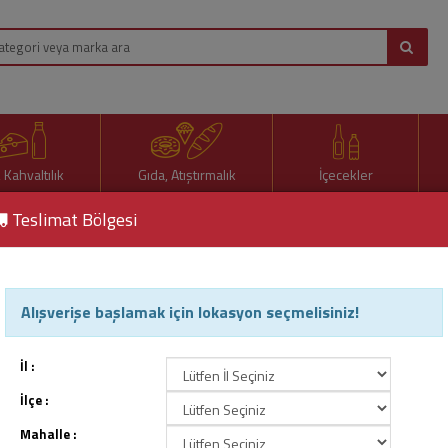
, Kahvaltılık
Gıda, Atıştırmalık
İçecekler
Teslimat Bölgesi
Hediyelik Kupa
Alışverişe başlamak için lokasyon seçmelisiniz!
Hediyelik Kupa
Ürün Kodu : 100545
İl :
İlçe :
Mahalle :
74,50 TL