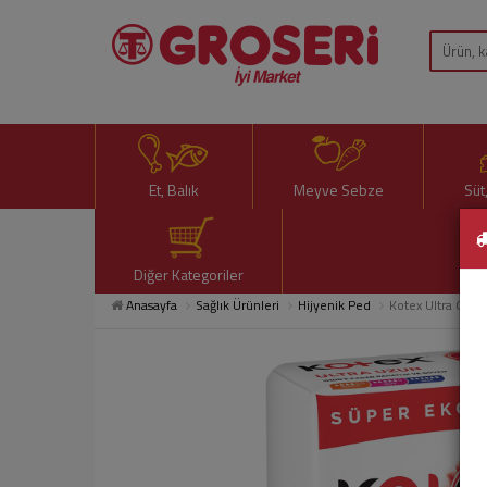
Et, Balık
Meyve Sebze
Süt
Diğer Kategoriler
Anasayfa
Sağlık Ürünleri
Hijyenik Ped
Kotex Ultra Quad