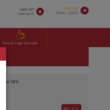
SEPETİM
GİRİŞ YAP
0
ürün -
0,00 TL
veya üye ol
Temizlik, Kağıt, Kozmetik
Uzun 18’li
1,31 TL