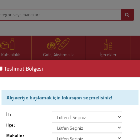
, Kahvaltılık
Gıda, Atıştırmalık
İçecekler
Teslimat Bölgesi
ro Kanatlı Uzun 18’li
Alışverişe başlamak için lokasyon seçmelisiniz!
Kotex Ultra Quadro Kanatlı 
Ürün Kodu : 70376
İl :
İlçe :
Mahalle :
130,60 TL