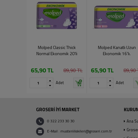
Molped Classic Thick
Molped Kanatlı Uzun
Normal Ekonomik 20’li
Ekonomik 16’lı.
65,90 TL
65,90 TL
89,90 TL
89,90 
Adet
Adet
GROSERİ İYİ MARKET
KURU
0 322 233 30 30
Ana S
Grose
E-Mail : musteriiliskileri@groseri.com.tr