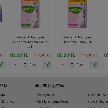
Molped Ultra Süper
Molped Ultra Süper
Ekonomik Normal Paket
Ekonomik Uzun 20’li.
24'Lü
85,90 TL
85,90 TL
8
TL
116,90 TL
116,90 TL
Adet
Adet
MSAL
ONLINE ALIŞVERİŞ
ayfa
Sözleşmeler
Mesafeli Sat
ri Kurumsal
Ön Bilgilendirme Formu
Üyelik Sözle