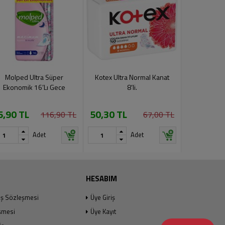
Molped Ultra Süper
Kotex Ultra Normal Kanat
Kotex Ultra 
Ekonomik 16’Lı Gece
8’li.
5,90 TL
50,30 TL
50,30 TL
116,90 TL
67,00 TL
Adet
Adet
HESABIM
ış Sözleşmesi
Üye Giriş
şmesi
Üye Kayıt