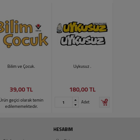
Bilim ve Çocuk.
Uykusuz .
Özel
39,00 TL
180,00 TL
150
Ürün geçici olarak temin
Adet
edilememektedir.
HESABIM