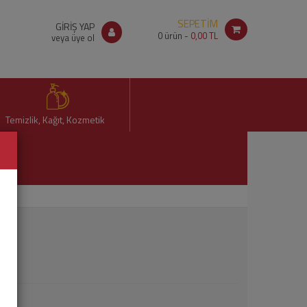
SEPETİM
GİRİŞ YAP
0
ürün -
0,00 TL
veya üye ol
Temizlik, Kağıt, Kozmetik