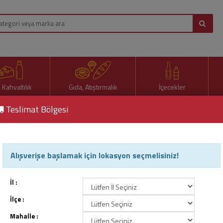
, Kahvaltılık
Gıda, Atıştırmalık
İçecekler
Teslimat Bölgesi
Alışverişe başlamak için lokasyon seçmelisiniz!
Lezzet.
Ürün Kodu : 29607
İl :
İlçe :
Mahalle :
160,00 TL