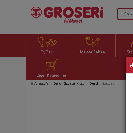
Et, Balık
Meyve Sebze
Süt
Diğer Kategoriler
Anasayfa
Dergi, Gazete, Kitap
Dergi
Lezzet.