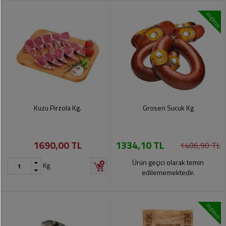
indirim
Kuzu Pirzola Kg.
Groseri Sucuk Kg
1690,00 TL
1334,10 TL
1406,90 TL
Ürün geçici olarak temin
Kg
edilememektedir.
indirim