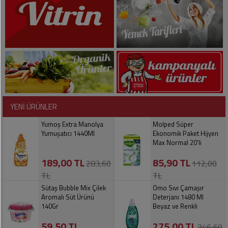
Soslar
Kokuları,
Şemsiye
Koku
Dondurmalar
Gidericiler
Kemer
Tuz,
Tıraş
Takı
Şeker,
Ürünleri
Toka
Baharat
Sağlık
Gözlükler
Dondurulmuş
Ürünleri
YENİ ÜRÜNLER
Ürünler
Bahçe
Anne,
Yumoş Extra Manolya
Molped Süper
Gereçleri
Bayramlık
Bebek
Yumuşatıcı 1440Ml
Ekonomik Paket Hijyen
Max Normal 20'li
Çikolata
Ürünleri
Şeker
Pişirme,
189,00 TL
85,90 TL
283,60
112,00
Saklama
Kağıt
TL
TL
Poşetleri
Sıvı
Ürünleri
Sütaş Bubble Mix Çilek
Omo Sıvı Çamaşır
Yağlar
Aromalı Süt Ürünü
Deterjanı 1480 Ml
Haşere
Kişisel
140Gr
Beyaz ve Renkli
İlaçları
Bakım
59,50 TL
275,00 TL
Ürünleri
346,60