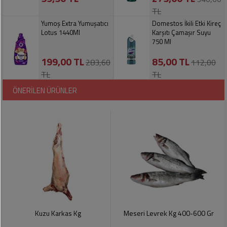
Pet
TL
Ürünleri
Yumoş Extra Yumuşatıcı
Domestos İkili Etki Kireç
Lotus 1440Ml
Karşıtı Çamaşır Suyu
750 Ml
199,00 TL
85,00 TL
283,60
112,00
TL
TL
ÖNERİLEN ÜRÜNLER
Kuzu Karkas Kg
Meseri Levrek Kg 400-600 Gr