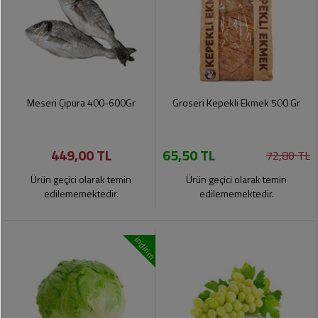
Meseri Çipura 400-600Gr
Groseri Kepekli Ekmek 500 Gr
449,00 TL
65,50 TL
72,80 TL
Ürün geçici olarak temin
Ürün geçici olarak temin
edilememektedir.
edilememektedir.
indirim