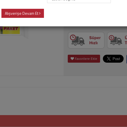
156,60 TL
Alışverişe Devam Et
Adet
Sepet
Favorilere Ekle