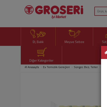
Et, Balık
Meyve Sebze
Süt
Diğer Kategoriler
Anasayfa
Ev Temizlik Gereçleri
Sünger, Bez, Teller
Pare