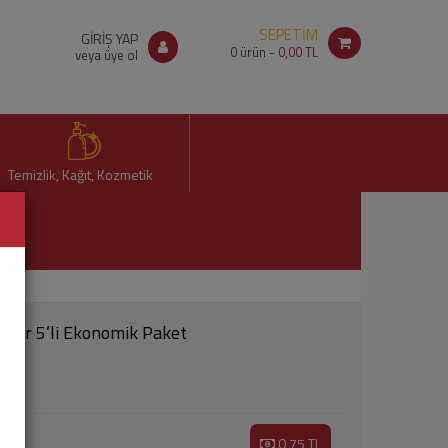
SEPETİM
GİRİŞ YAP
0
ürün -
0,00 TL
veya üye ol
Temizlik, Kağıt, Kozmetik
ünger 5’li Ekonomik Paket
0,75 TL