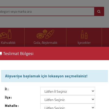
, Kahvaltılık
Gıda, Atıştırmalık
İçecekler
Teslimat Bölgesi
x Klasik Yeşil Oluklu Sünger 5’li Ekonomik Paket
Alışverişe başlamak için lokasyon seçmelisiniz!
Parex Klasik Yeşil Oluklu S
Ürün Kodu : 50470
İl :
İlçe :
Mahalle :
74,90 TL