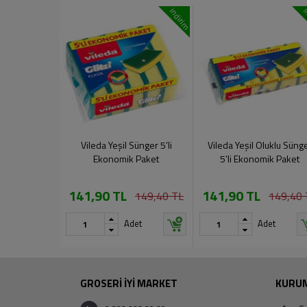
indirim
i
Vileda Yeşil Sünger 5’li
Vileda Yeşil Oluklu Süng
Ekonomik Paket
5’li Ekonomik Paket
141,90 TL
141,90 TL
149,40 TL
149,40 
Adet
Adet
GROSERİ İYİ MARKET
KURU