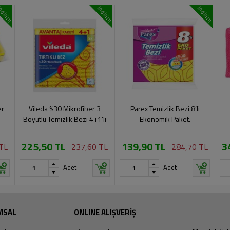
ndirim
indirim
indirim
er
Vileda %30 Mikrofiber 3
Parex Temizlik Bezi 8’li
Boyutlu Temizlik Bezi 4+1’li
Ekonomik Paket.
225,50 TL
139,90 TL
3
TL
237,60 TL
284,70 TL
Adet
Adet
MSAL
ONLINE ALIŞVERİŞ