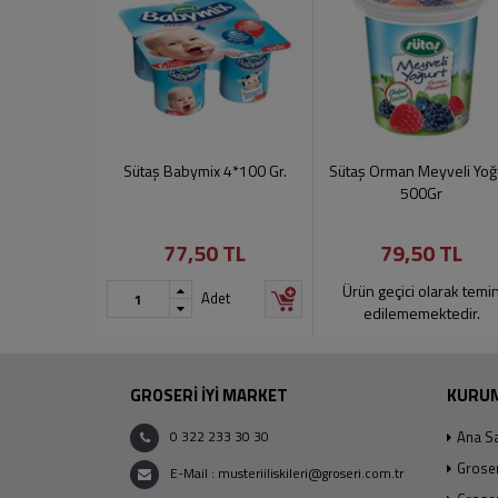
Sütaş Babymix 4*100 Gr.
Sütaş Orman Meyveli Yoğ
500Gr
77,50 TL
79,50 TL
Ürün geçici olarak temi
Adet
edilememektedir.
GROSERİ İYİ MARKET
KURU
0 322 233 30 30
Ana S
Grose
E-Mail : musteriiliskileri@groseri.com.tr