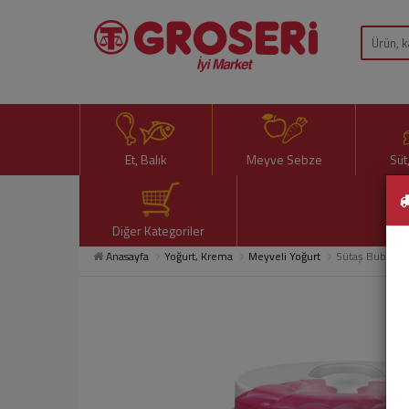
Et, Balık
Meyve Sebze
Süt
Diğer Kategoriler
Anasayfa
Yoğurt, Krema
Meyveli Yoğurt
Sütaş Bubble M