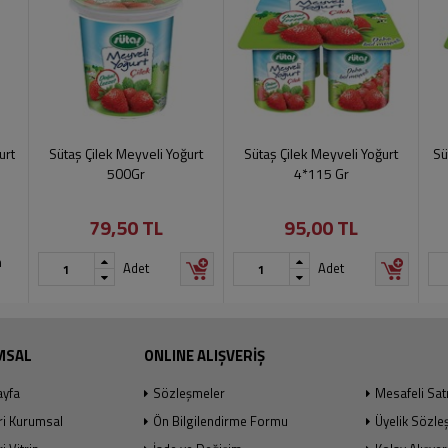
urt
Sütaş Çilek Meyveli Yoğurt
Sütaş Çilek Meyveli Yoğurt
Sü
500Gr
4*115 Gr
79,50 TL
95,00 TL
n
Adet
Adet
MSAL
ONLINE ALIŞVERİŞ
ayfa
Sözleşmeler
Mesafeli Sat
ri Kurumsal
Ön Bilgilendirme Formu
Üyelik Sözle