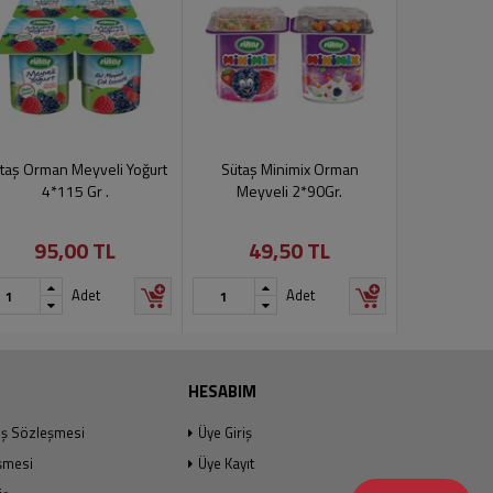
taş Orman Meyveli Yoğurt
Sütaş Minimix Orman
Danone Mix
4*115 Gr .
Meyveli 2*90Gr.
Ç
95,00 TL
49,50 TL
61
Ürün geçic
Adet
Adet
edilem
HESABIM
ış Sözleşmesi
Üye Giriş
şmesi
Üye Kayıt