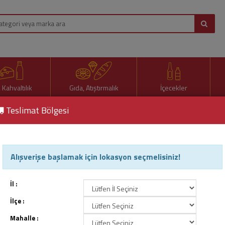
, Kahvaltılık
Gıda, Atıştırmalık
İçecekler
Teslimat Bölgesi
ix Çilek Aromalı Süt Ürünü 140Gr
Alışverişe başlamak için lokasyon seçmelisiniz!
Sütaş Bubble Mix Çilek Ar
Ürün Kodu : 102001
İl :
İlçe :
Mahalle :
59,50 TL