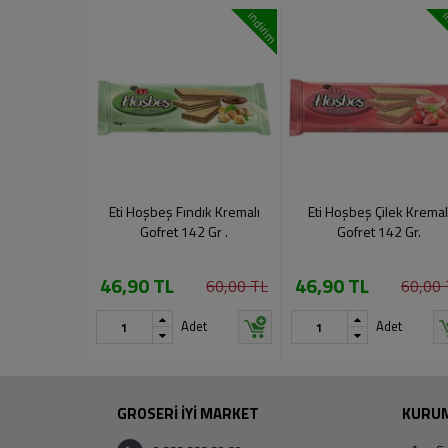
indirim
i
Eti Hoşbeş Fındık Kremalı
Eti Hoşbeş Çilek Kremal
Gofret 142 Gr .
Gofret 142 Gr.
46,90 TL
46,90 TL
60,00 TL
60,00 
Adet
Adet
GROSERİ İYİ MARKET
KURU