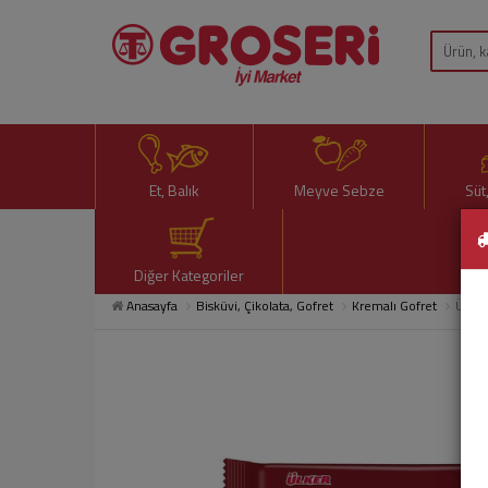
Et, Balık
Meyve Sebze
Süt
Diğer Kategoriler
Anasayfa
Bisküvi, Çikolata, Gofret
Kremalı Gofret
Ülker