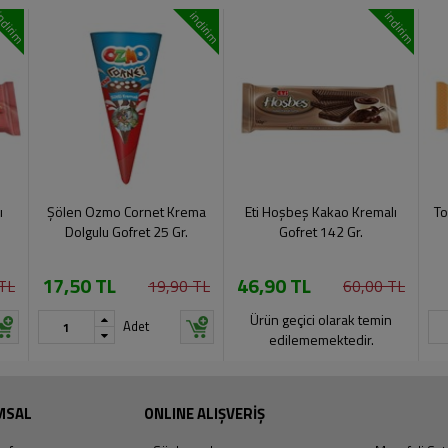
ndirim
indirim
indirim
ı
Şölen Ozmo Cornet Krema
Eti Hoşbeş Kakao Kremalı
To
Dolgulu Gofret 25 Gr.
Gofret 142 Gr.
17,50 TL
46,90 TL
TL
19,90 TL
60,00 TL
Ürün geçici olarak temin
Adet
edilememektedir.
MSAL
ONLINE ALIŞVERİŞ