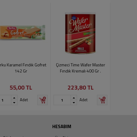
rku Karamel Fındık Gofret
Çizmeci Time Wafer Master
Ülker 9 Ka
142 Gr
Fındık Kremalı 400 Gr .
Kremalı 
55,00 TL
223,80 TL
13
Ürün geçic
Adet
Adet
edilem
HESABIM