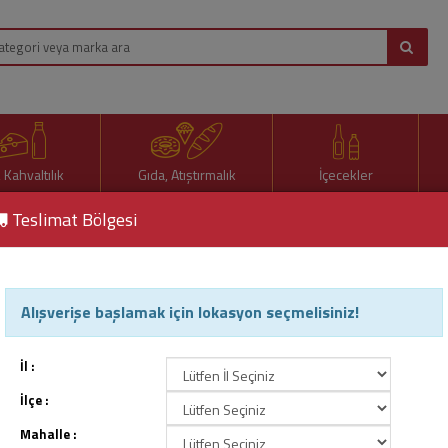
, Kahvaltılık
Gıda, Atıştırmalık
İçecekler
Teslimat Bölgesi
 Rulokat 42 Gr
Alışverişe başlamak için lokasyon seçmelisiniz!
Ülker Rulokat 42 Gr
Ürün Kodu : 79991
İl :
İlçe :
Mahalle :
20,00 TL