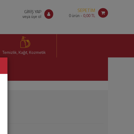
SEPETİM
GİRİŞ YAP
0
ürün -
0,00 TL
veya üye ol
Temizlik, Kağıt, Kozmetik