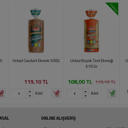
indirim
0
Untad Cavdarlı Ekmek 500G
Untad Büyük Tost Ekmeği
U
670 Gr.
119,10 TL
108,00 TL
119,10 TL
Adet
Adet
MSAL
ONLINE ALIŞVERİŞ