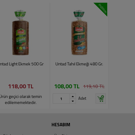
indirim
ntad Light Ekmek 500 Gr
Untad Tahıl Ekmeği 480 Gr.
Untad Sandvi
3
118,00 TL
108,00 TL
106
119,10 TL
Ürün geçici olarak temin
Adet
edilememektedir.
HESABIM