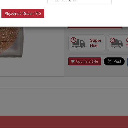
Ürün geçici olarak temin edilememe
Alışverişe Devam Et
Stoğa Girdiğinde Haber Ver
Favorilere Ekle