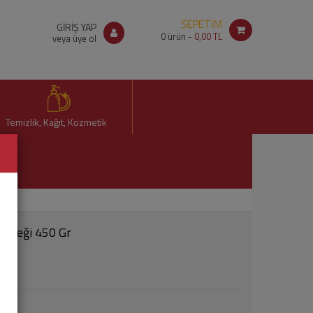
SEPETİM
GİRİŞ YAP
0
ürün -
0,00 TL
veya üye ol
Temizlik, Kağıt, Kozmetik
Ekmeği 450 Gr