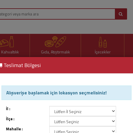
, Kahvaltılık
Gıda, Atıştırmalık
İçecekler
Teslimat Bölgesi
dan Tam Buğday Ekmeği 450 Gr
Alışverişe başlamak için lokasyon seçmelisiniz!
Uno Fırından Tam Buğday 
Ürün Kodu : 66105
İl :
İlçe :
Mahalle :
95,20 TL