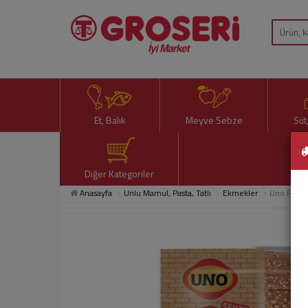
Et, Balık
Meyve Sebze
Süt
Diğer Kategoriler
Anasayfa
Unlu Mamul, Pasta, Tatlı
Ekmekler
Uno Fırın