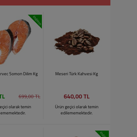
indirim
rvec Somon Dilim Kg
Meseri Türk Kahvesi Kg
TL
640,00 TL
699,00 TL
eçici olarak temin
Ürün geçici olarak temin
lememektedir.
edilememektedir.
indirim