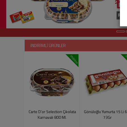
İNDİRİMLİ ÜRÜNLER
indirim
i
Carte D’or Selection Çikolata
Gönüloğlu Yumurta 15 Li 
Karnavalı 800 Ml.
73Gr