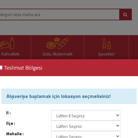
, Kahvaltılık
Gıda, Atıştırmalık
İçecekler
Teslimat Bölgesi
Alışverişe başlamak için lokasyon seçmelisiniz!
İl :
İlçe :
Mahalle :