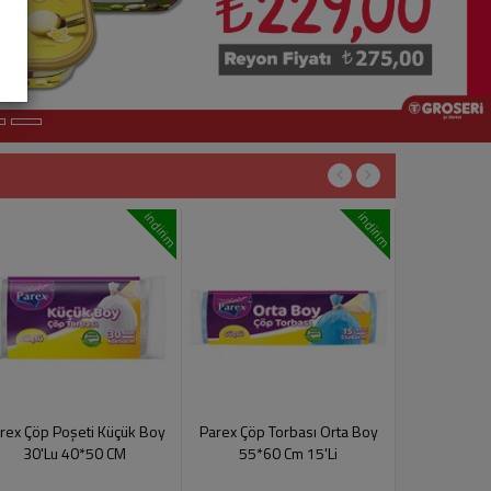
indirim
indirim
rex Çöp Poşeti Küçük Boy
Parex Çöp Torbası Orta Boy
Colgate E
30'Lu 40*50 CM
55*60 Cm 15'Li
Temizleyici
Uzanan Orta