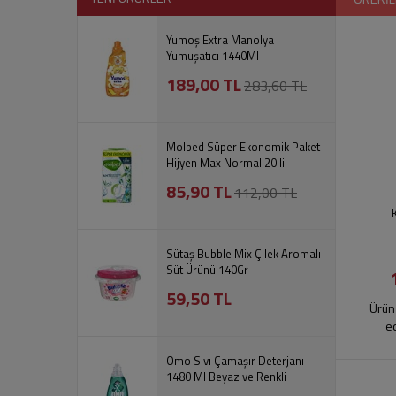
Yumoş Extra Manolya
Yumuşatıcı 1440Ml
189,00 TL
283,60 TL
Molped Süper Ekonomik Paket
Hijyen Max Normal 20'li
85,90 TL
112,00 TL
Sütaş Bubble Mix Çilek Aromalı
Süt Ürünü 140Gr
59,50 TL
Ürün 
e
Omo Sıvı Çamaşır Deterjanı
1480 Ml Beyaz ve Renkli