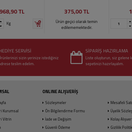
968,90 TL
375,00 TL
1
Ürün geçici olarak temin
Kg
edilememektedir.
HEDİYE SERVİSİ
SİPARİŞ HAZIRLAMA
rünlerinizi sizin yerinize istediğiniz
Liste oluşturun, siz gelene 
adrese teslim edelim.
sepetinizi hazırlayalım.
MSAL
ONLINE ALIŞVERİŞ
ayfa
Sözleşmeler
Mesafeli Sat
ri Kurumsal
Ön Bilgilendirme Formu
Üyelik Sözle
i Vitrin
İade ve Değişim
Kolay Alışver
m
Güvenli Ödeme
Gizlilik Politi