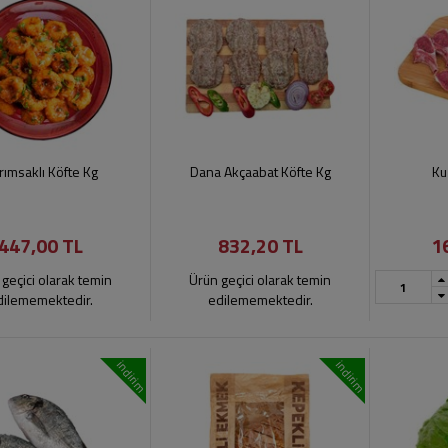
rımsaklı Köfte Kg
Dana Akçaabat Köfte Kg
Ku
447,00 TL
832,20 TL
1
geçici olarak temin
Ürün geçici olarak temin
dilememektedir.
edilememektedir.
indirim
indirim