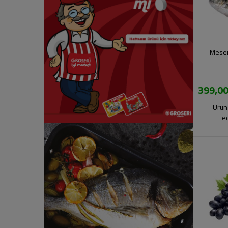
Meser
399,00
Ürün 
e