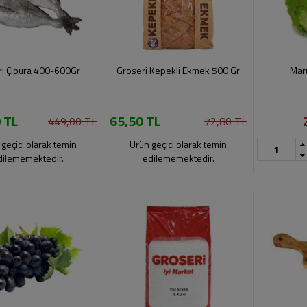
i Çipura 400-600Gr
Groseri Kepekli Ekmek 500 Gr
Mar
 TL
65,50 TL
449,00 TL
72,80 TL
geçici olarak temin
Ürün geçici olarak temin
dilememektedir.
edilememektedir.