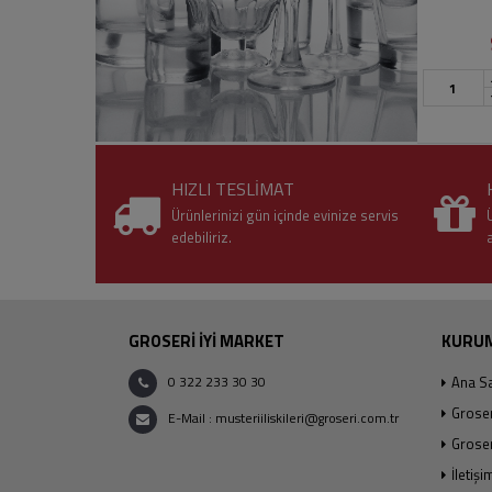
HIZLI TESLİMAT
Ürünlerinizi gün içinde evinize servis
Ü
edebiliriz.
GROSERİ İYİ MARKET
KURU
0 322 233 30 30
Ana S
Grose
E-Mail : musteriiliskileri@groseri.com.tr
Groser
İletişi