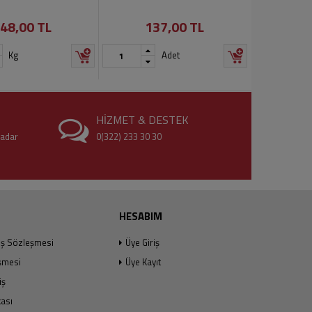
48,00 TL
137,00 TL
Kg
Adet
HİZMET & DESTEK
kadar
0(322) 233 30 30
HESABIM
ış Sözleşmesi
Üye Giriş
şmesi
Üye Kayıt
iş
kası