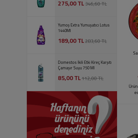
275,00 TL
346,60 TL
Yumoş Extra Yumuşatıcı Lotus
1440Ml
189,00 TL
283,60 TL
Sa
Domestos İkili Etki Kireç Karşıtı
Çamaşır Suyu 750 Ml
85,00 TL
112,00 TL
Ürün 
e