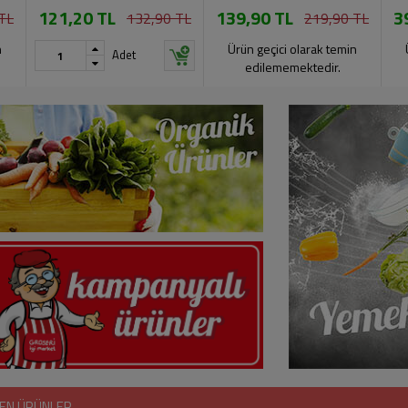
121,20 TL
139,90 TL
3
TL
132,90 TL
219,90 TL
n
Ürün geçici olarak temin
Adet
edilememektedir.
EN ÜRÜNLER