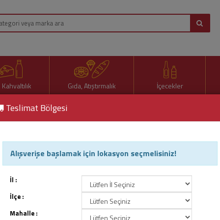
, Kahvaltılık
Gıda, Atıştırmalık
İçecekler
Teslimat Bölgesi
i 200 Ml
Alışverişe başlamak için lokasyon seçmelisiniz!
Cappy Tetra Şeftali 200 Ml
Ürün Kodu : 13314
İl :
İlçe :
Mahalle :
20,00 TL