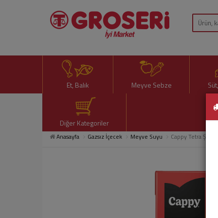
Et, Balık
Meyve Sebze
Süt
Diğer Kategoriler
Anasayfa
Gazsız İçecek
Meyve Suyu
Cappy Tetra Şeftal