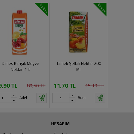
indirim
indirim
Dimes Karışık Meyve
Tamek Şeftali Nektar 200
Tamek Vişn
Nektarı 1 lt
Ml.
9,90 TL
11,70 TL
87
80,50 TL
15,10 TL
Adet
Adet
HESABIM