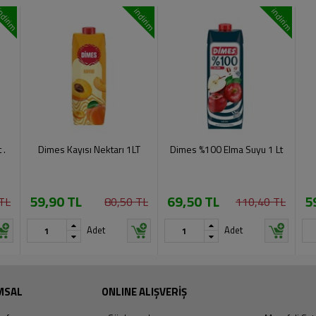
ndirim
indirim
indirim
 .
Dimes Kayısı Nektarı 1LT
Dimes %100 Elma Suyu 1 Lt
59,90 TL
69,50 TL
5
TL
80,50 TL
110,40 TL
Adet
Adet
MSAL
ONLINE ALIŞVERİŞ