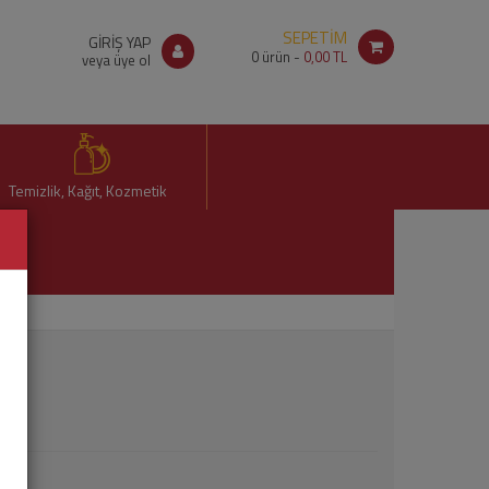
SEPETİM
GİRİŞ YAP
0
ürün -
0,00 TL
veya üye ol
Temizlik, Kağıt, Kozmetik