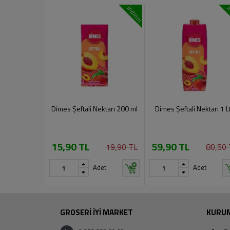
indirim
i
Dimes Şeftali Nektarı 200 ml
Dimes Şeftali Nektarı 1 Lt
15,90 TL
59,90 TL
19,90 TL
80,50 
Adet
Adet
GROSERİ İYİ MARKET
KURU