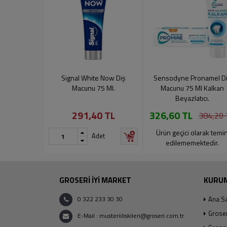
Signal White Now Diş
Sensodyne Pronamel D
Macunu 75 Ml.
Macunu 75 Ml Kalkan
Beyazlatıcı.
291,40 TL
326,60 TL
384,20 
Ürün geçici olarak temi
Adet
edilememektedir.
GROSERİ İYİ MARKET
KURU
0 322 233 30 30
Ana S
Grose
E-Mail : musteriiliskileri@groseri.com.tr