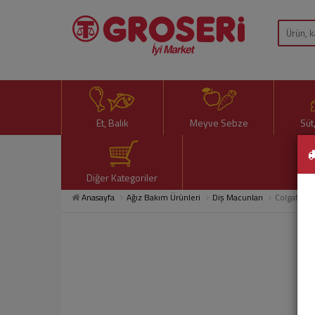
Et, Balık
Meyve Sebze
Süt
Diğer Kategoriler
Anasayfa
Ağız Bakım Ürünleri
Diş Macunları
Colgate Op