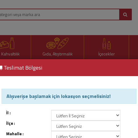
, Kahvaltılık
Gıda, Atıştırmalık
İçecekler
Teslimat Bölgesi
tic White Parıldayan Beyazlık Beyazlatıcı Diş Macunu 75 ml
Alışverişe başlamak için lokasyon seçmelisiniz!
Colgate Optic White Parıld
Ürün Kodu : 55818
İl :
İlçe :
Mahalle :
314,90 TL