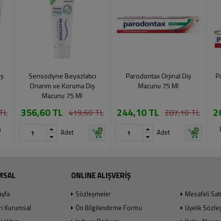
iş
Sensodyne Beyazlatıcı
Parodontax Orjinal Diş
P
Onarım ve Koruma Diş
Macunu 75 Ml
Macunu 75 Ml
356,60 TL
244,10 TL
2
TL
419,60 TL
287,10 TL
n
Adet
Adet
MSAL
ONLINE ALIŞVERİŞ
ayfa
Sözleşmeler
Mesafeli Sat
ri Kurumsal
Ön Bilgilendirme Formu
Üyelik Sözle