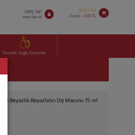
SEPETİM
GİRİŞ YAP
0
ürün -
0,00 TL
veya üye ol
Temizlik, Kağıt, Kozmetik
ayan Beyazlık Beyazlatıcı Diş Macunu 75 ml