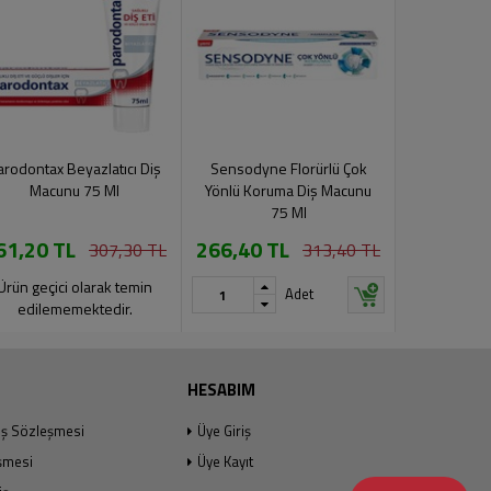
arodontax Beyazlatıcı Diş
Sensodyne Florürlü Çok
Sensodyne 
Macunu 75 Ml
Yönlü Koruma Diş Macunu
Ml Fe
75 Ml
61,20 TL
266,40 TL
189,10 
307,30 TL
313,40 TL
Ürün geçici olarak temin
Adet
edilememektedir.
HESABIM
ış Sözleşmesi
Üye Giriş
şmesi
Üye Kayıt