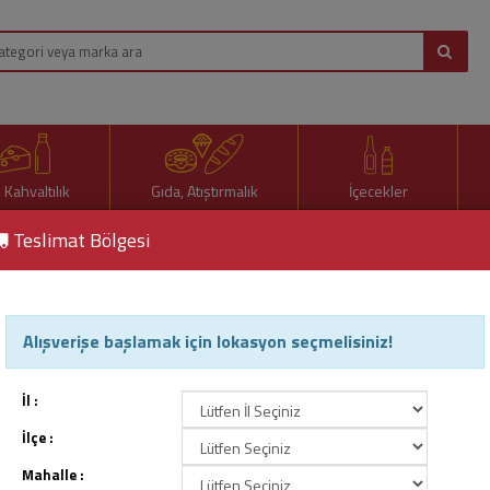
, Kahvaltılık
Gıda, Atıştırmalık
İçecekler
Teslimat Bölgesi
Nişasta
Ege Glutensiz Mısır Nişasta 400 Gr .
Alışverişe başlamak için lokasyon seçmelisiniz!
Ege Glutensiz Mısır Nişasta
Ürün Kodu : 75573
İl :
İlçe :
Mahalle :
64,60 TL