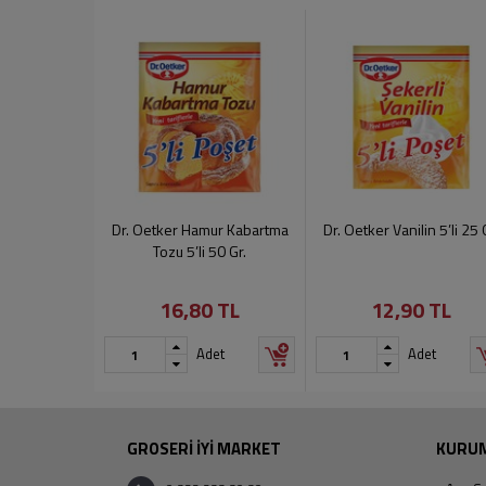
Dr. Oetker Hamur Kabartma
Dr. Oetker Vanilin 5’li 25 
Tozu 5’li 50 Gr.
16,80 TL
12,90 TL
Adet
Adet
GROSERİ İYİ MARKET
KURU