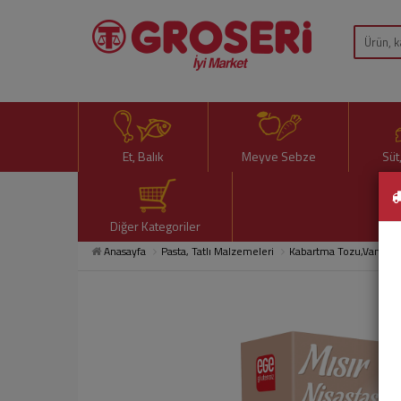
Et, Balık
Meyve Sebze
Süt
Diğer Kategoriler
Anasayfa
Pasta, Tatlı Malzemeleri
Kabartma Tozu,Vanilin,