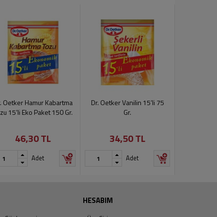
. Oetker Hamur Kabartma
Dr. Oetker Vanilin 15’li 75
Dr. Oetker 
zu 15’li Eko Paket 150 Gr.
Gr.
1
46,30 TL
34,50 TL
26
Ürün geçic
Adet
Adet
edilem
HESABIM