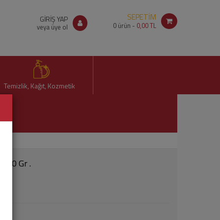
SEPETİM
GİRİŞ YAP
0
ürün -
0,00 TL
veya üye ol
Temizlik, Kağıt, Kozmetik
 400 Gr .