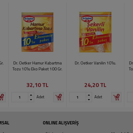
Gr.
Dr. Oetker Hamur Kabartma
Dr. Oetker Vanilin 10’lu.
Dr
Tozu 10’lu Eko Paket 100 Gr.
To
32,10 TL
24,20 TL
Adet
Adet
MSAL
ONLINE ALIŞVERİŞ