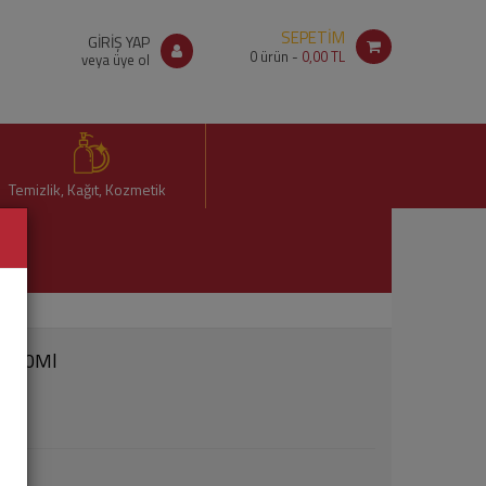
SEPETİM
GİRİŞ YAP
0
ürün -
0,00 TL
veya üye ol
Temizlik, Kağıt, Kozmetik
 1500Ml