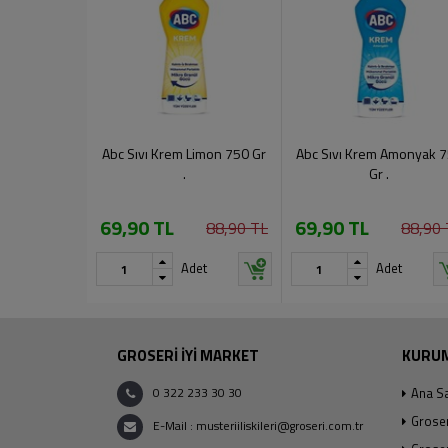
Abc Sıvı Krem Limon 750 Gr
Abc Sıvı Krem Amonyak 
.
Gr .
69,90 TL
69,90 TL
88,90 TL
88,90 
Adet
Adet
GROSERİ İYİ MARKET
KURU
0 322 233 30 30
Ana S
Grose
E-Mail : musteriiliskileri@groseri.com.tr