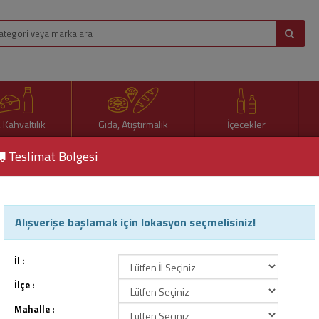
, Kahvaltılık
Gıda, Atıştırmalık
İçecekler
Teslimat Bölgesi
 Sıvı Deterjan Oxygen 1500Ml
Alışverişe başlamak için lokasyon seçmelisiniz!
Omo Sıvı Deterjan Oxygen
Ürün Kodu : 89975
İl :
İlçe :
Mahalle :
229,00 TL