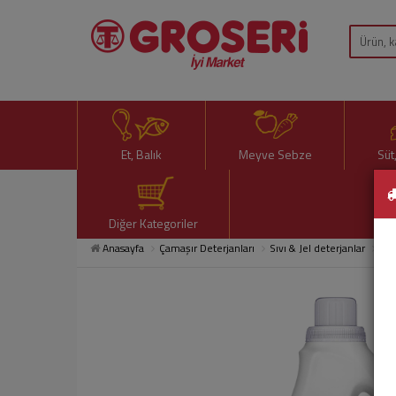
Et, Balık
Meyve Sebze
Süt
Diğer Kategoriler
Anasayfa
Çamaşır Deterjanları
Sıvı & Jel deterjanlar
Omo