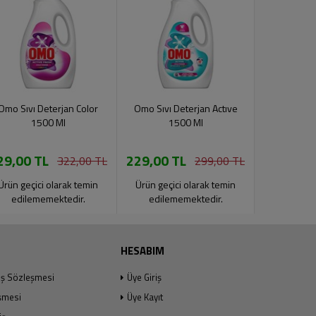
Omo Sıvı Deterjan Color
Omo Sıvı Deterjan Actıve
Omo Sıvı 
1500 Ml
1500 Ml
15
29,00 TL
229,00 TL
229,00 
322,00 TL
299,00 TL
Ürün geçici olarak temin
Ürün geçici olarak temin
Ürün geçic
edilememektedir.
edilememektedir.
edilem
HESABIM
ış Sözleşmesi
Üye Giriş
şmesi
Üye Kayıt