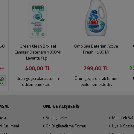
750
Green Clean Bitkisel
Omo Sıvı Deterjan Actıve
Çamaşır Deterjanı 1000Ml
Fresh 1500 Ml
Lavanta Yağlı.
400,00 TL
299,00 TL
2
TL
Ürün geçici olarak temin
Ürün geçici olarak temin
edilememektedir.
edilememektedir.
MSAL
ONLINE ALIŞVERİŞ
ayfa
Sözleşmeler
Mesafeli Sat
ri Kurumsal
Ön Bilgilendirme Formu
Üyelik Sözle