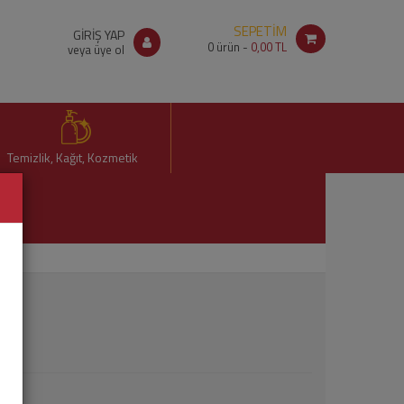
SEPETİM
GİRİŞ YAP
0
ürün -
0,00 TL
veya üye ol
Temizlik, Kağıt, Kozmetik