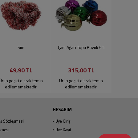
Sim
Çam Ağacı Topu Büyük 6’lı
Çam Ağacı 
49,90 TL
315,00 TL
199
Ürün geçici olarak temin
Ürün geçici olarak temin
Ürün geçic
edilememektedir.
edilememektedir.
edilem
HESABIM
ış Sözleşmesi
Üye Giriş
şmesi
Üye Kayıt