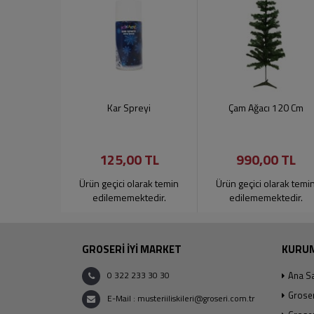
Kar Spreyi
Çam Ağacı 120 Cm
125,00 TL
990,00 TL
Ürün geçici olarak temin
Ürün geçici olarak temi
edilememektedir.
edilememektedir.
GROSERİ İYİ MARKET
KURU
0 322 233 30 30
Ana S
Grose
E-Mail : musteriiliskileri@groseri.com.tr