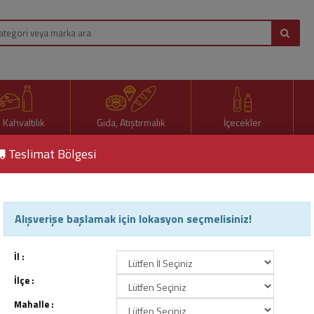
, Kahvaltılık
Gıda, Atıştırmalık
İçecekler
Teslimat Bölgesi
ma Set
Alışverişe başlamak için lokasyon seçmelisiniz!
Çam Ağacı Süsü Karma Set
Ürün Kodu : 75069
İl :
İlçe :
Mahalle :
149,00 TL