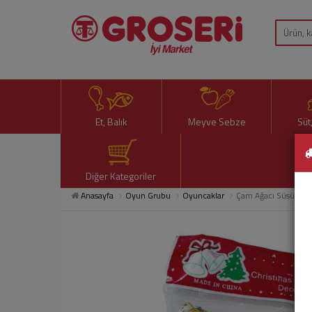
Et, Balık
Meyve Sebze
Süt
Diğer Kategoriler
Anasayfa
Oyun Grubu
Oyuncaklar
Çam Ağacı Süsü Kar